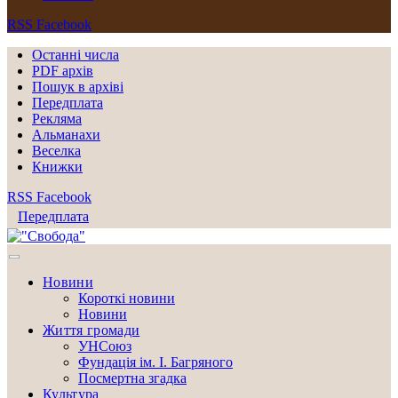
RSS
Facebook
Останні числа
PDF архів
Пошук в архіві
Передплата
Рекляма
Альманахи
Веселка
Книжки
RSS
Facebook
Передплата
Новини
Короткі новини
Новини
Життя громади
УНСоюз
Фундація ім. І. Багряного
Посмертна згадка
Культура