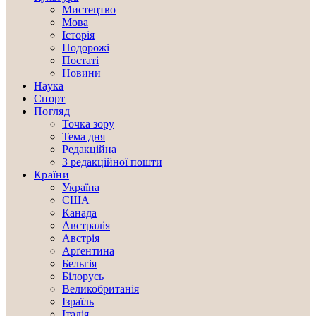
Мистецтво
Мова
Історія
Подорожі
Постаті
Новини
Наука
Спорт
Погляд
Точка зору
Тема дня
Редакційна
З редакційної пошти
Країни
Україна
США
Канада
Австралія
Австрія
Арґентина
Бельгія
Білорусь
Великобританія
Ізраїль
Італія