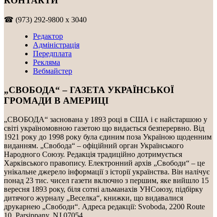
КОНТАКТИ
☎ (973) 292-9800 x 3040
Редактор
Адміністрація
Передплата
Рекляма
Вебмайстер
„СВОБОДА“ – ГАЗЕТА УКРАЇНСЬКОЇ
ГРОМАДИ В АМЕРИЦІ
„СВОБОДА“ заснована у 1893 році в США і є найстаршою у
світі україномовною газетою що видається безперервно. Від
1921 року до 1998 року була єдиним поза Україною щоденним
виданням. „Свобода“ – офіційний орган Українського
Народного Союзу. Редакція традиційно дотримується
Харківського правопису. Електронний архів „Свободи“ – це
унікальне джерело інформації з історії українства. Він налічує
понад 23 тис. чисел газети включно з першим, яке вийшло 15
вересня 1893 року, біля сотні альманахів УНСоюзу, підбірку
дитячого журналу „Веселка“, книжки, що видавалися
друкарнею „Свободи“. Адреса редакції: Svoboda, 2200 Route
10, Parsippany, NJ 07054