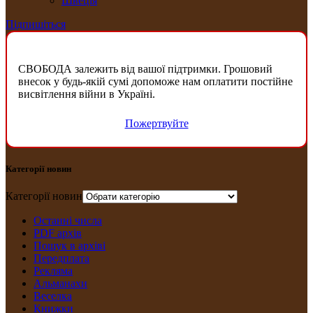
Швеція
Підпишіться
СВОБОДА залежить від вашої підтримки. Грошовий
внесок у будь-якій сумі допоможе нам оплатити постійне
висвітлення війни в Україні.
Пожертвуйте
Категорії новин
Категорії новин
Останні числа
PDF архів
Пошук в архіві
Передплата
Рекляма
Альманахи
Веселка
Книжки