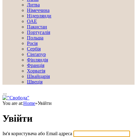
Литва
Німеччина
Нідерлянди
ОАЕ
Пакистан
Португалія
Польща
Росія
Сербія
Сінґапур
Фінляндія
Франція
Хорватія
Швайцарія
Швеція
You are at:
Home
»
Увійти
Увійти
Ім'я користувача або Email адреса