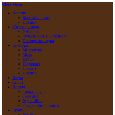
Close Menu
Новини
Короткі новини
Новини
Життя громади
УНСоюз
Фундація ім. І. Багряного
Посмертна згадка
Культура
Мистецтво
Мова
Історія
Подорожі
Постаті
Новини
Наука
Спорт
Погляд
Точка зору
Тема дня
Редакційна
З редакційної пошти
Країни
Україна