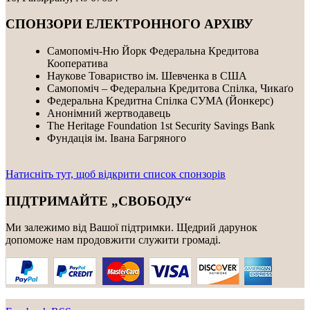
СПОНЗОРИ ЕЛЕКТРОННОГО АРХІВУ
Самопоміч-Ню Йорк Федеральна Кредитова
Кооператива
Наукове Товариство ім. Шевченка в США
Самопоміч – Федеральна Кредитова Спілка, Чикаґо
Федеральнa Kредитнa Спілка CУMA (Йонкерс)
Анонімний жертводавець
The Heritage Foundation 1st Security Savings Bank
Фундація ім. Івана Багряного
Натисніть тут, щоб відкрити список спонзорів
ПІДТРИМАЙТЕ „СВОБОДУ“
Ми залежимо від Вашої підтримки. Щедрий дарунок
допоможе нам продовжити служити громаді.