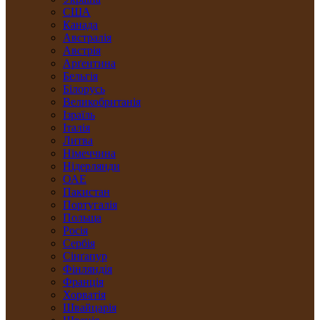
США
Канада
Австралія
Австрія
Арґентина
Бельгія
Білорусь
Великобританія
Ізраїль
Італія
Литва
Німеччина
Нідерлянди
ОАЕ
Пакистан
Португалія
Польща
Росія
Сербія
Сінґапур
Фінляндія
Франція
Хорватія
Швайцарія