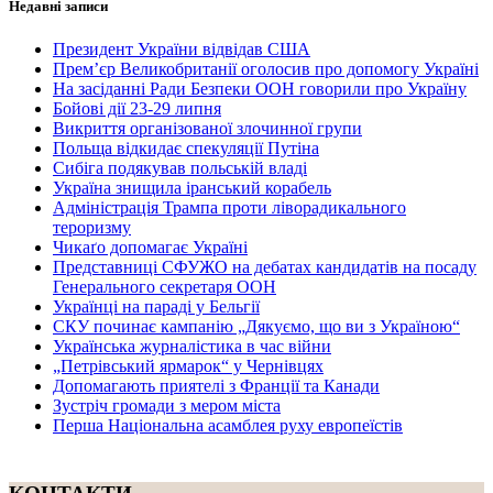
Недавні записи
Президент України відвідав США
Прем’єр Великобританії оголосив про допомогу Україні
На засіданні Ради Безпеки ООН говорили про Україну
Бойові дії 23-29 липня
Викриття організованої злочинної групи
Польща відкидає спекуляції Путіна
Сибіга подякував польській владі
Україна знищила іранський корабель
Адміністрація Трампа проти ліворадикального
тероризму
Чикаґо допомагає Україні
Представниці СФУЖО на дебатах кандидатів на посаду
Генерального секретаря ООН
Українці на параді у Бельгії
СКУ починає кампанію „Дякуємо, що ви з Україною“
Українська журналістика в час війни
„Петрівський ярмарок“ у Чернівцях
Допомагають приятелі з Франції та Канади
Зустріч громади з мером міста
Перша Національна асамблея руху европеїстів