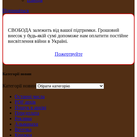
Швеція
Підпишіться
СВОБОДА залежить від вашої підтримки. Грошовий
внесок у будь-якій сумі допоможе нам оплатити постійне
висвітлення війни в Україні.
Пожертвуйте
Категорії новин
Категорії новин
Останні числа
PDF архів
Пошук в архіві
Передплата
Рекляма
Альманахи
Веселка
Книжки