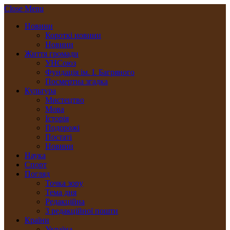
Close Menu
Новини
Короткі новини
Новини
Життя громади
УНСоюз
Фундація ім. І. Багряного
Посмертна згадка
Культура
Мистецтво
Мова
Історія
Подорожі
Постаті
Новини
Наука
Спорт
Погляд
Точка зору
Тема дня
Редакційна
З редакційної пошти
Країни
Україна