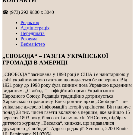
КОНТАКТИ
☎ (973) 292-9800 x 3040
Редактор
Адміністрація
Передплата
Рекляма
Вебмайстер
„СВОБОДА“ – ГАЗЕТА УКРАЇНСЬКОЇ
ГРОМАДИ В АМЕРИЦІ
„СВОБОДА“ заснована у 1893 році в США і є найстаршою у
світі україномовною газетою що видається безперервно. Від
1921 року до 1998 року була єдиним поза Україною щоденним
виданням. „Свобода“ – офіційний орган Українського
Народного Союзу. Редакція традиційно дотримується
Харківського правопису. Електронний архів „Свободи“ – це
унікальне джерело інформації з історії українства. Він налічує
понад 23 тис. чисел газети включно з першим, яке вийшло 15
вересня 1893 року, біля сотні альманахів УНСоюзу, підбірку
дитячого журналу „Веселка“, книжки, що видавалися
друкарнею „Свободи“. Адреса редакції: Svoboda, 2200 Route
10, Parsippany, NJ 07054