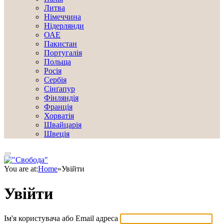
Литва
Німеччина
Нідерлянди
ОАЕ
Пакистан
Португалія
Польща
Росія
Сербія
Сінґапур
Фінляндія
Франція
Хорватія
Швайцарія
Швеція
You are at:
Home
»
Увійти
Увійти
Ім'я користувача або Email адреса