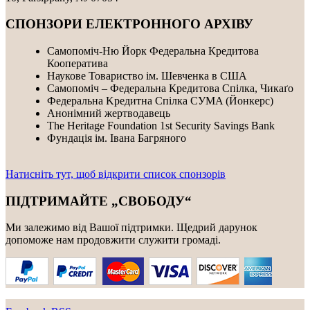
СПОНЗОРИ ЕЛЕКТРОННОГО АРХІВУ
Самопоміч-Ню Йорк Федеральна Кредитова
Кооператива
Наукове Товариство ім. Шевченка в США
Самопоміч – Федеральна Кредитова Спілка, Чикаґо
Федеральнa Kредитнa Спілка CУMA (Йонкерс)
Анонімний жертводавець
The Heritage Foundation 1st Security Savings Bank
Фундація ім. Івана Багряного
Натисніть тут, щоб відкрити список спонзорів
ПІДТРИМАЙТЕ „СВОБОДУ“
Ми залежимо від Вашої підтримки. Щедрий дарунок
допоможе нам продовжити служити громаді.