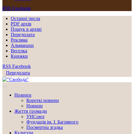
RSS
Facebook
Останні числа
PDF архів
Пошук в архіві
Передплата
Рекляма
Альманахи
Веселка
Книжки
RSS
Facebook
Передплата
Новини
Короткі новини
Новини
Життя громади
УНСоюз
Фундація ім. І. Багряного
Посмертна згадка
Культура