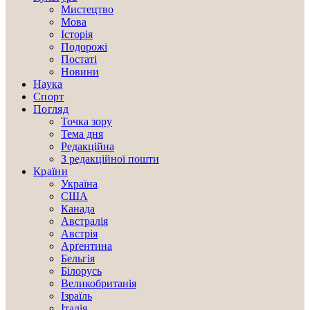
Мистецтво
Мова
Історія
Подорожі
Постаті
Новини
Наука
Спорт
Погляд
Точка зору
Тема дня
Редакційна
З редакційної пошти
Країни
Україна
США
Канада
Австралія
Австрія
Арґентина
Бельгія
Білорусь
Великобританія
Ізраїль
Італія