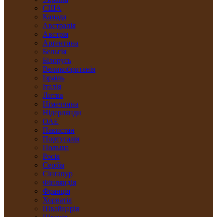
США
Канада
Австралія
Австрія
Арґентина
Бельгія
Білорусь
Великобританія
Ізраїль
Італія
Литва
Німеччина
Нідерлянди
ОАЕ
Пакистан
Португалія
Польща
Росія
Сербія
Сінґапур
Фінляндія
Франція
Хорватія
Швайцарія