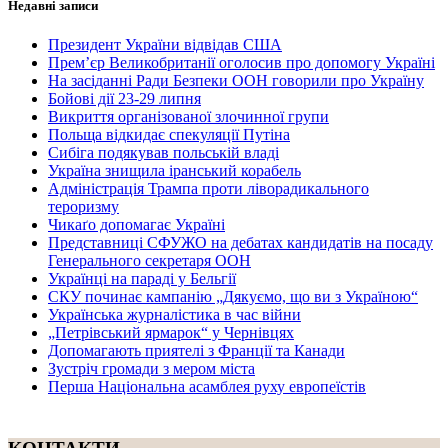
Недавні записи
Президент України відвідав США
Прем’єр Великобританії оголосив про допомогу Україні
На засіданні Ради Безпеки ООН говорили про Україну
Бойові дії 23-29 липня
Викриття організованої злочинної групи
Польща відкидає спекуляції Путіна
Сибіга подякував польській владі
Україна знищила іранський корабель
Адміністрація Трампа проти ліворадикального
тероризму
Чикаґо допомагає Україні
Представниці СФУЖО на дебатах кандидатів на посаду
Генерального секретаря ООН
Українці на параді у Бельгії
СКУ починає кампанію „Дякуємо, що ви з Україною“
Українська журналістика в час війни
„Петрівський ярмарок“ у Чернівцях
Допомагають приятелі з Франції та Канади
Зустріч громади з мером міста
Перша Національна асамблея руху европеїстів