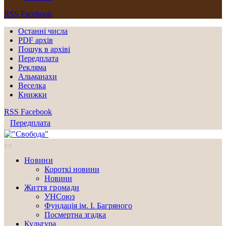
RSS
Facebook
Останні числа
PDF архів
Пошук в архіві
Передплата
Рекляма
Альманахи
Веселка
Книжки
RSS
Facebook
Передплата
Новини
Короткі новини
Новини
Життя громади
УНСоюз
Фундація ім. І. Багряного
Посмертна згадка
Культура