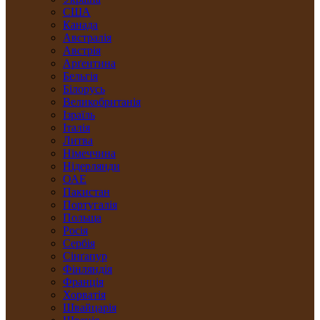
США
Канада
Австралія
Австрія
Арґентина
Бельгія
Білорусь
Великобританія
Ізраїль
Італія
Литва
Німеччина
Нідерлянди
ОАЕ
Пакистан
Португалія
Польща
Росія
Сербія
Сінґапур
Фінляндія
Франція
Хорватія
Швайцарія