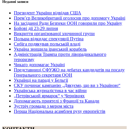
Недавні записи
Президент України відвідав США
Прем’єр Великобританії оголосив про допомогу Україні
На засіданні Ради Безпеки ООН говорили про Україну
Бойові дії 23-29 липня
Викриття організованої злочинної групи
Польща відкидає спекуляції Путіна
Сибіга подякував польській владі
Україна знищила іранський корабель
Адміністрація Трампа проти ліворадикального
тероризму
Чикаґо допомагає Україні
Представниці СФУЖО на дебатах кандидатів на посаду
Генерального секретаря ООН
Українці на параді у Бельгії
СКУ починає кампанію „Дякуємо, що ви з Україною“
Українська журналістика в час війни
„Петрівський ярмарок“ у Чернівцях
Допомагають приятелі з Франції та Канади
Зустріч громади з мером міста
Перша Національна асамблея руху европеїстів