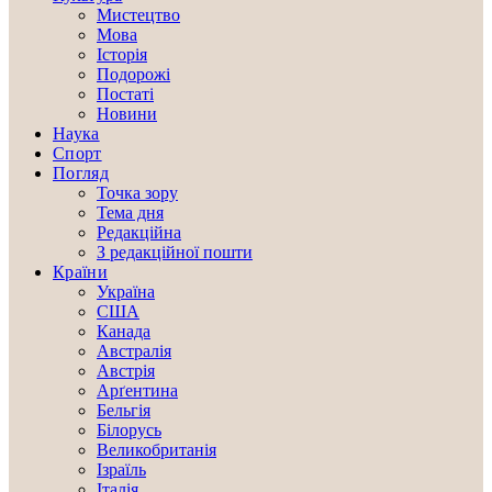
Мистецтво
Мова
Історія
Подорожі
Постаті
Новини
Наука
Спорт
Погляд
Точка зору
Тема дня
Редакційна
З редакційної пошти
Країни
Україна
США
Канада
Австралія
Австрія
Арґентина
Бельгія
Білорусь
Великобританія
Ізраїль
Італія