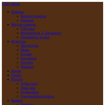
Close Menu
Новини
Короткі новини
Новини
Життя громади
УНСоюз
Фундація ім. І. Багряного
Посмертна згадка
Культура
Мистецтво
Мова
Історія
Подорожі
Постаті
Новини
Наука
Спорт
Погляд
Точка зору
Тема дня
Редакційна
З редакційної пошти
Країни
Україна