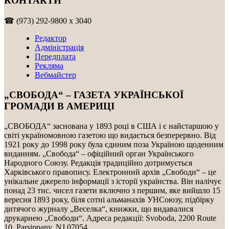
КОНТАКТИ
☎ (973) 292-9800 x 3040
Редактор
Адміністрація
Передплата
Рекляма
Вебмайстер
„СВОБОДА“ – ГАЗЕТА УКРАЇНСЬКОЇ
ГРОМАДИ В АМЕРИЦІ
„СВОБОДА“ заснована у 1893 році в США і є найстаршою у
світі україномовною газетою що видається безперервно. Від
1921 року до 1998 року була єдиним поза Україною щоденним
виданням. „Свобода“ – офіційний орган Українського
Народного Союзу. Редакція традиційно дотримується
Харківського правопису. Електронний архів „Свободи“ – це
унікальне джерело інформації з історії українства. Він налічує
понад 23 тис. чисел газети включно з першим, яке вийшло 15
вересня 1893 року, біля сотні альманахів УНСоюзу, підбірку
дитячого журналу „Веселка“, книжки, що видавалися
друкарнею „Свободи“. Адреса редакції: Svoboda, 2200 Route
10, Parsippany, NJ 07054