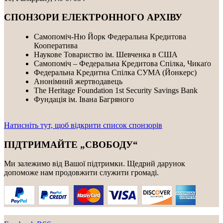
СПОНЗОРИ ЕЛЕКТРОННОГО АРХІВУ
Самопоміч-Ню Йорк Федеральна Кредитова
Кооператива
Наукове Товариство ім. Шевченка в США
Самопоміч – Федеральна Кредитова Спілка, Чикаґо
Федеральнa Kредитнa Спілка CУMA (Йонкерс)
Анонімний жертводавець
The Heritage Foundation 1st Security Savings Bank
Фундація ім. Івана Багряного
Натисніть тут, щоб відкрити список спонзорів
ПІДТРИМАЙТЕ „СВОБОДУ“
Ми залежимо від Вашої підтримки. Щедрий дарунок
допоможе нам продовжити служити громаді.