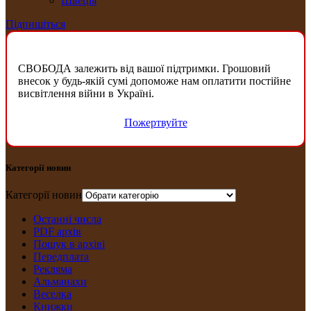
Швеція
Підпишіться
СВОБОДА залежить від вашої підтримки. Грошовий
внесок у будь-якій сумі допоможе нам оплатити постійне
висвітлення війни в Україні.
Пожертвуйте
Категорії новин
Категорії новин
Останні числа
PDF архів
Пошук в архіві
Передплата
Рекляма
Альманахи
Веселка
Книжки