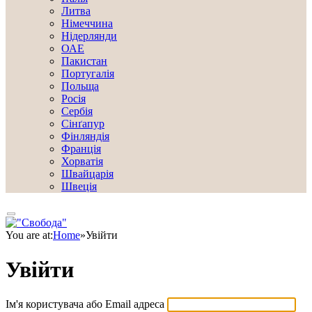
Литва
Німеччина
Нідерлянди
ОАЕ
Пакистан
Португалія
Польща
Росія
Сербія
Сінґапур
Фінляндія
Франція
Хорватія
Швайцарія
Швеція
You are at:
Home
»
Увійти
Увійти
Ім'я користувача або Email адреса