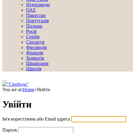
Нідерлянди
ОАЕ
Пакистан
Португалія
Польща
Росія
Сербія
Сінґапур
Фінляндія
Франція
Хорватія
Швайцарія
Швеція
You are at:
Home
»
Увійти
Увійти
Ім'я користувача або Email адреса
Пароль