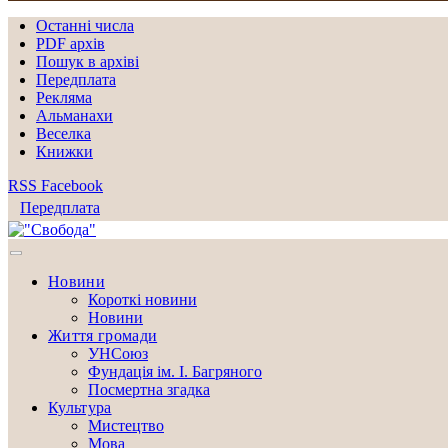
Останні числа
PDF архів
Пошук в архіві
Передплата
Рекляма
Альманахи
Веселка
Книжки
RSS
Facebook
Передплата
Новини
Короткі новини
Новини
Життя громади
УНСоюз
Фундація ім. І. Багряного
Посмертна згадка
Культура
Мистецтво
Мова