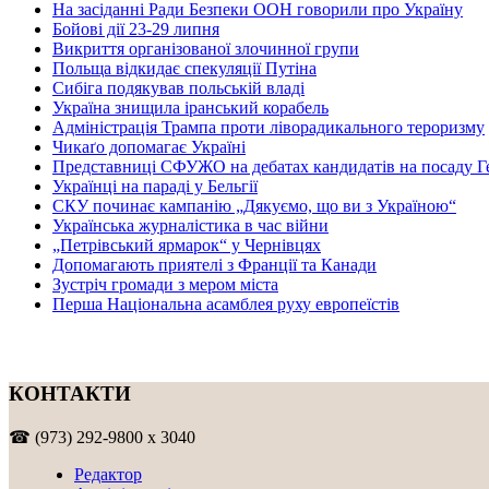
На засіданні Ради Безпеки ООН говорили про Україну
Бойові дії 23-29 липня
Викриття організованої злочинної групи
Польща відкидає спекуляції Путіна
Сибіга подякував польській владі
Україна знищила іранський корабель
Адміністрація Трампа проти ліворадикального тероризму
Чикаґо допомагає Україні
Представниці СФУЖО на дебатах кандидатів на посаду Г
Українці на параді у Бельгії
СКУ починає кампанію „Дякуємо, що ви з Україною“
Українська журналістика в час війни
„Петрівський ярмарок“ у Чернівцях
Допомагають приятелі з Франції та Канади
Зустріч громади з мером міста
Перша Національна асамблея руху европеїстів
КОНТАКТИ
☎ (973) 292-9800 x 3040
Редактор