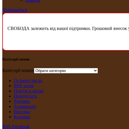
Швеція
Підпишіться
СВОБОДА залежить від вашої підтримки. Грошовий внесок у б
Категорії новин
Категорії новин
Останні числа
PDF архів
Пошук в архіві
Передплата
Рекляма
Альманахи
Веселка
Книжки
RSS
Facebook