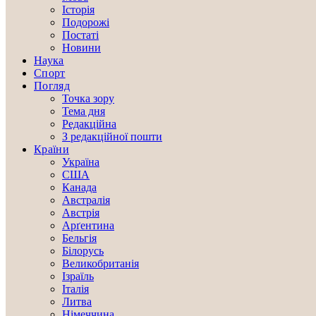
Історія
Подорожі
Постаті
Новини
Наука
Спорт
Погляд
Точка зору
Тема дня
Редакційна
З редакційної пошти
Країни
Україна
США
Канада
Австралія
Австрія
Арґентина
Бельгія
Білорусь
Великобританія
Ізраїль
Італія
Литва
Німеччина