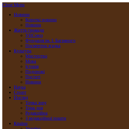
Close Menu
Новини
Короткі новини
Новини
Життя громади
УНСоюз
Фундація ім. І. Багряного
Посмертна згадка
Культура
Мистецтво
Мова
Історія
Подорожі
Постаті
Новини
Наука
Спорт
Погляд
Точка зору
Тема дня
Редакційна
З редакційної пошти
Країни
Україна