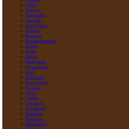
США
Канада
Австралія
Австрія
Арґентина
Бельгія
Білорусь
Великобританія
Ізраїль
Італія
Литва
Німеччина
Нідерлянди
ОАЕ
Пакистан
Португалія
Польща
Росія
Сербія
Сінґапур
Фінляндія
Франція
Хорватія
Швайцарія