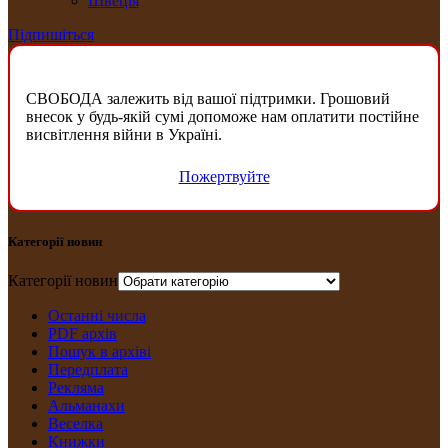
Швеція
Підпишіться
СВОБОДА залежить від вашої підтримки. Грошовий
внесок у будь-якій сумі допоможе нам оплатити постійне
висвітлення війни в Україні.
Пожертвуйте
Категорії новин
Категорії новин
Останні числа
PDF архів
Пошук в архіві
Передплата
Рекляма
Альманахи
Веселка
Книжки