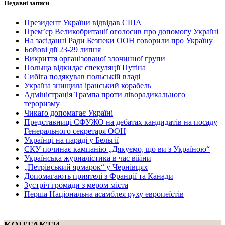
Недавні записи
Президент України відвідав США
Прем’єр Великобританії оголосив про допомогу Україні
На засіданні Ради Безпеки ООН говорили про Україну
Бойові дії 23-29 липня
Викриття організованої злочинної групи
Польща відкидає спекуляції Путіна
Сибіга подякував польській владі
Україна знищила іранський корабель
Адміністрація Трампа проти ліворадикального
тероризму
Чикаґо допомагає Україні
Представниці СФУЖО на дебатах кандидатів на посаду
Генерального секретаря ООН
Українці на параді у Бельгії
СКУ починає кампанію „Дякуємо, що ви з Україною“
Українська журналістика в час війни
„Петрівський ярмарок“ у Чернівцях
Допомагають приятелі з Франції та Канади
Зустріч громади з мером міста
Перша Національна асамблея руху европеїстів