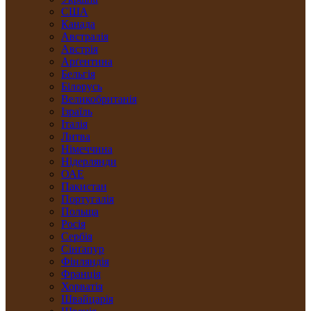
США
Канада
Австралія
Австрія
Арґентина
Бельгія
Білорусь
Великобританія
Ізраїль
Італія
Литва
Німеччина
Нідерлянди
ОАЕ
Пакистан
Португалія
Польща
Росія
Сербія
Сінґапур
Фінляндія
Франція
Хорватія
Швайцарія