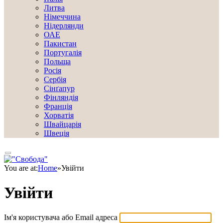
Литва
Німеччина
Нідерлянди
ОАЕ
Пакистан
Португалія
Польща
Росія
Сербія
Сінґапур
Фінляндія
Франція
Хорватія
Швайцарія
Швеція
You are at:
Home
»
Увійти
Увійти
Ім'я користувача або Email адреса