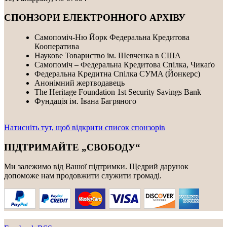
СПОНЗОРИ ЕЛЕКТРОННОГО АРХІВУ
Самопоміч-Ню Йорк Федеральна Кредитова
Кооператива
Наукове Товариство ім. Шевченка в США
Самопоміч – Федеральна Кредитова Спілка, Чикаґо
Федеральнa Kредитнa Спілка CУMA (Йонкерс)
Анонімний жертводавець
The Heritage Foundation 1st Security Savings Bank
Фундація ім. Івана Багряного
Натисніть тут, щоб відкрити список спонзорів
ПІДТРИМАЙТЕ „СВОБОДУ“
Ми залежимо від Вашої підтримки. Щедрий дарунок
допоможе нам продовжити служити громаді.