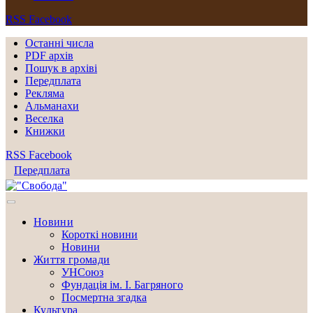
RSS
Facebook
Останні числа
PDF архів
Пошук в архіві
Передплата
Рекляма
Альманахи
Веселка
Книжки
RSS
Facebook
Передплата
Новини
Короткі новини
Новини
Життя громади
УНСоюз
Фундація ім. І. Багряного
Посмертна згадка
Культура