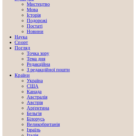
Мистецтво
Мова
Історія
Подорожі
Постаті
Новини
Наука
Спорт
Погляд
Точка зору
Тема дня
Редакційна
З редакційної пошти
Країни
Україна
США
Канада
Австралія
Австрія
Арґентина
Бельгія
Білорусь
Великобританія
Ізраїль
Італія