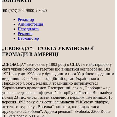
КОНТАКТИ
☎ (973) 292-9800 x 3040
Редактор
Адміністрація
Передплата
Рекляма
Вебмайстер
„СВОБОДА“ – ГАЗЕТА УКРАЇНСЬКОЇ
ГРОМАДИ В АМЕРИЦІ
„СВОБОДА“ заснована у 1893 році в США і є найстаршою у
світі україномовною газетою що видається безперервно. Від
1921 року до 1998 року була єдиним поза Україною щоденним
виданням. „Свобода“ – офіційний орган Українського
Народного Союзу. Редакція традиційно дотримується
Харківського правопису. Електронний архів „Свободи“ – це
унікальне джерело інформації з історії українства. Він налічує
понад 23 тис. чисел газети включно з першим, яке вийшло 15
вересня 1893 року, біля сотні альманахів УНСоюзу, підбірку
дитячого журналу „Веселка“, книжки, що видавалися
друкарнею „Свободи“. Адреса редакції: Svoboda, 2200 Route
10, Parsippany, NJ 07054