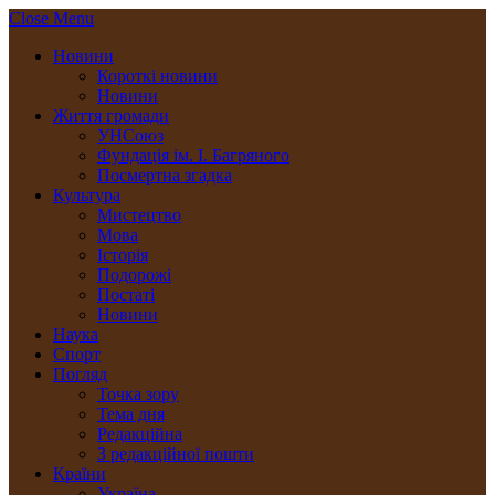
Close Menu
Новини
Короткі новини
Новини
Життя громади
УНСоюз
Фундація ім. І. Багряного
Посмертна згадка
Культура
Мистецтво
Мова
Історія
Подорожі
Постаті
Новини
Наука
Спорт
Погляд
Точка зору
Тема дня
Редакційна
З редакційної пошти
Країни
Україна