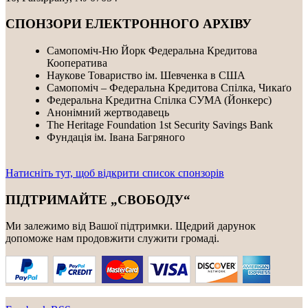
СПОНЗОРИ ЕЛЕКТРОННОГО АРХІВУ
Самопоміч-Ню Йорк Федеральна Кредитова
Кооператива
Наукове Товариство ім. Шевченка в США
Самопоміч – Федеральна Кредитова Спілка, Чикаґо
Федеральнa Kредитнa Спілка CУMA (Йонкерс)
Анонімний жертводавець
The Heritage Foundation 1st Security Savings Bank
Фундація ім. Івана Багряного
Натисніть тут, щоб відкрити список спонзорів
ПІДТРИМАЙТЕ „СВОБОДУ“
Ми залежимо від Вашої підтримки. Щедрий дарунок
допоможе нам продовжити служити громаді.