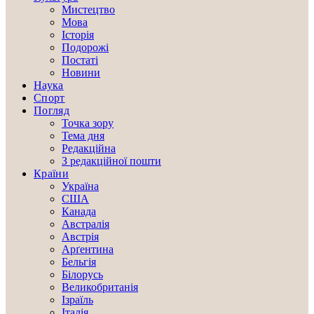
Мистецтво
Мова
Історія
Подорожі
Постаті
Новини
Наука
Спорт
Погляд
Точка зору
Тема дня
Редакційна
З редакційної пошти
Країни
Україна
США
Канада
Австралія
Австрія
Арґентина
Бельгія
Білорусь
Великобританія
Ізраїль
Італія