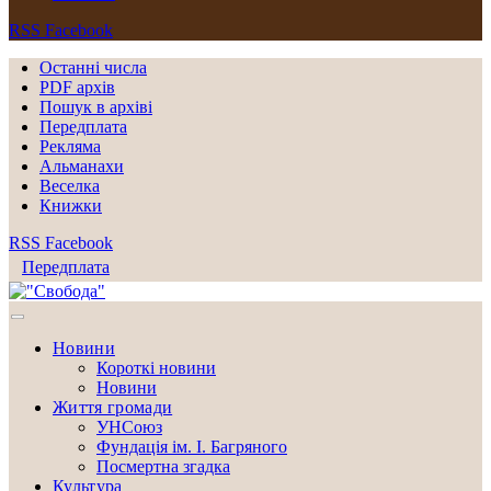
RSS
Facebook
Останні числа
PDF архів
Пошук в архіві
Передплата
Рекляма
Альманахи
Веселка
Книжки
RSS
Facebook
Передплата
Новини
Короткі новини
Новини
Життя громади
УНСоюз
Фундація ім. І. Багряного
Посмертна згадка
Культура