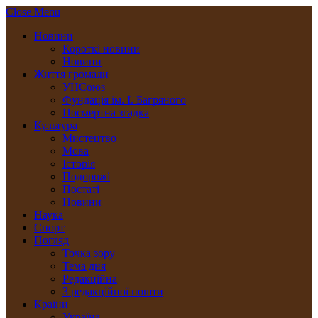
Close Menu
Новини
Короткі новини
Новини
Життя громади
УНСоюз
Фундація ім. І. Багряного
Посмертна згадка
Культура
Мистецтво
Мова
Історія
Подорожі
Постаті
Новини
Наука
Спорт
Погляд
Точка зору
Тема дня
Редакційна
З редакційної пошти
Країни
Україна