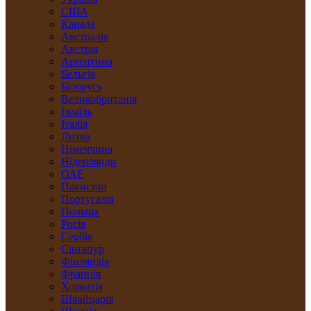
США
Канада
Австралія
Австрія
Арґентина
Бельгія
Білорусь
Великобританія
Ізраїль
Італія
Литва
Німеччина
Нідерлянди
ОАЕ
Пакистан
Португалія
Польща
Росія
Сербія
Сінґапур
Фінляндія
Франція
Хорватія
Швайцарія