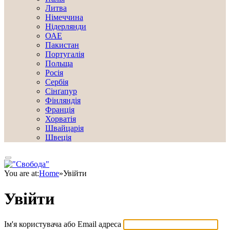
Литва
Німеччина
Нідерлянди
ОАЕ
Пакистан
Португалія
Польща
Росія
Сербія
Сінґапур
Фінляндія
Франція
Хорватія
Швайцарія
Швеція
You are at:
Home
»
Увійти
Увійти
Ім'я користувача або Email адреса