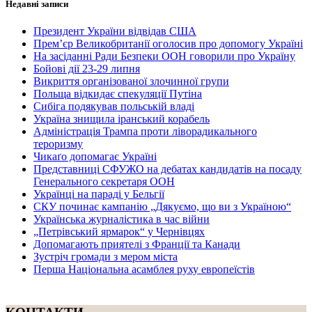
Недавні записи
Президент України відвідав США
Прем’єр Великобританії оголосив про допомогу Україні
На засіданні Ради Безпеки ООН говорили про Україну
Бойові дії 23-29 липня
Викриття організованої злочинної групи
Польща відкидає спекуляції Путіна
Сибіга подякував польській владі
Україна знищила іранський корабель
Адміністрація Трампа проти ліворадикального
тероризму
Чикаґо допомагає Україні
Представниці СФУЖО на дебатах кандидатів на посаду
Генерального секретаря ООН
Українці на параді у Бельгії
СКУ починає кампанію „Дякуємо, що ви з Україною“
Українська журналістика в час війни
„Петрівський ярмарок“ у Чернівцях
Допомагають приятелі з Франції та Канади
Зустріч громади з мером міста
Перша Національна асамблея руху европеїстів