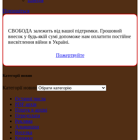
Швеція
Підпишіться
СВОБОДА залежить від вашої підтримки. Грошовий
внесок у будь-якій сумі допоможе нам оплатити постійне
висвітлення війни в Україні.
Пожертвуйте
Категорії новин
Категорії новин
Останні числа
PDF архів
Пошук в архіві
Передплата
Рекляма
Альманахи
Веселка
Книжки