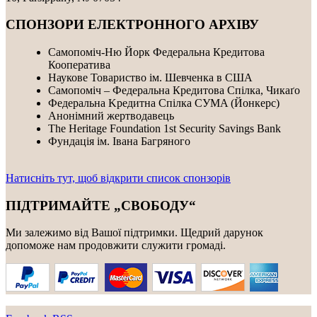
СПОНЗОРИ ЕЛЕКТРОННОГО АРХІВУ
Самопоміч-Ню Йорк Федеральна Кредитова
Кооператива
Наукове Товариство ім. Шевченка в США
Самопоміч – Федеральна Кредитова Спілка, Чикаґо
Федеральнa Kредитнa Спілка CУMA (Йонкерс)
Анонімний жертводавець
The Heritage Foundation 1st Security Savings Bank
Фундація ім. Івана Багряного
Натисніть тут, щоб відкрити список спонзорів
ПІДТРИМАЙТЕ „СВОБОДУ“
Ми залежимо від Вашої підтримки. Щедрий дарунок
допоможе нам продовжити служити громаді.