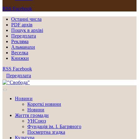
RSS
Facebook
Останні числа
PDF архів
Пошук в архіві
Передплата
Рекляма
Альманахи
Веселка
Книжки
RSS
Facebook
Передплата
Новини
Короткі новини
Новини
Життя громади
УНСоюз
Фундація ім. І. Багряного
Посмертна згадка
Культура