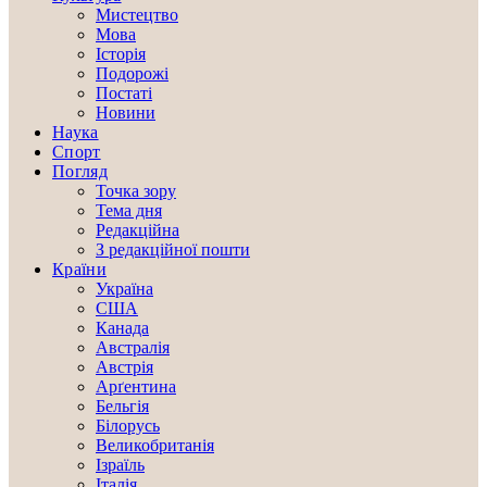
Мистецтво
Мова
Історія
Подорожі
Постаті
Новини
Наука
Спорт
Погляд
Точка зору
Тема дня
Редакційна
З редакційної пошти
Країни
Україна
США
Канада
Австралія
Австрія
Арґентина
Бельгія
Білорусь
Великобританія
Ізраїль
Італія