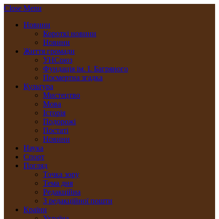
Close Menu
Новини
Короткі новини
Новини
Життя громади
УНСоюз
Фундація ім. І. Багряного
Посмертна згадка
Культура
Мистецтво
Мова
Історія
Подорожі
Постаті
Новини
Наука
Спорт
Погляд
Точка зору
Тема дня
Редакційна
З редакційної пошти
Країни
Україна