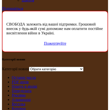
Швеція
Підпишіться
СВОБОДА залежить від вашої підтримки. Грошовий
внесок у будь-якій сумі допоможе нам оплатити постійне
висвітлення війни в Україні.
Пожертвуйте
Категорії новин
Категорії новин
Останні числа
PDF архів
Пошук в архіві
Передплата
Рекляма
Альманахи
Веселка
Книжки