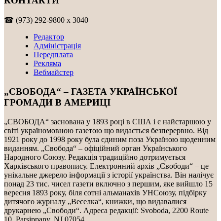
КОНТАКТИ
☎ (973) 292-9800 x 3040
Редактор
Адміністрація
Передплата
Рекляма
Вебмайстер
„СВОБОДА“ – ГАЗЕТА УКРАЇНСЬКОЇ
ГРОМАДИ В АМЕРИЦІ
„СВОБОДА“ заснована у 1893 році в США і є найстаршою у
світі україномовною газетою що видається безперервно. Від
1921 року до 1998 року була єдиним поза Україною щоденним
виданням. „Свобода“ – офіційний орган Українського
Народного Союзу. Редакція традиційно дотримується
Харківського правопису. Електронний архів „Свободи“ – це
унікальне джерело інформації з історії українства. Він налічує
понад 23 тис. чисел газети включно з першим, яке вийшло 15
вересня 1893 року, біля сотні альманахів УНСоюзу, підбірку
дитячого журналу „Веселка“, книжки, що видавалися
друкарнею „Свободи“. Адреса редакції: Svoboda, 2200 Route
10, Parsippany, NJ 07054