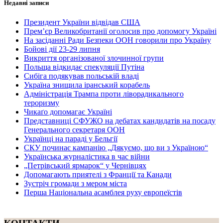
Недавні записи
Президент України відвідав США
Прем’єр Великобританії оголосив про допомогу Україні
На засіданні Ради Безпеки ООН говорили про Україну
Бойові дії 23-29 липня
Викриття організованої злочинної групи
Польща відкидає спекуляції Путіна
Сибіга подякував польській владі
Україна знищила іранський корабель
Адміністрація Трампа проти ліворадикального
тероризму
Чикаґо допомагає Україні
Представниці СФУЖО на дебатах кандидатів на посаду
Генерального секретаря ООН
Українці на параді у Бельгії
СКУ починає кампанію „Дякуємо, що ви з Україною“
Українська журналістика в час війни
„Петрівський ярмарок“ у Чернівцях
Допомагають приятелі з Франції та Канади
Зустріч громади з мером міста
Перша Національна асамблея руху европеїстів