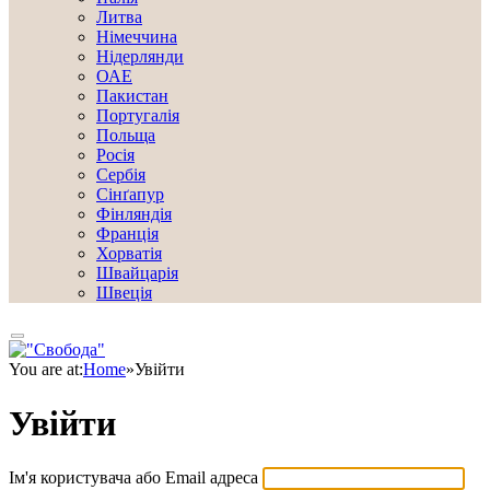
Литва
Німеччина
Нідерлянди
ОАЕ
Пакистан
Португалія
Польща
Росія
Сербія
Сінґапур
Фінляндія
Франція
Хорватія
Швайцарія
Швеція
You are at:
Home
»
Увійти
Увійти
Ім'я користувача або Email адреса