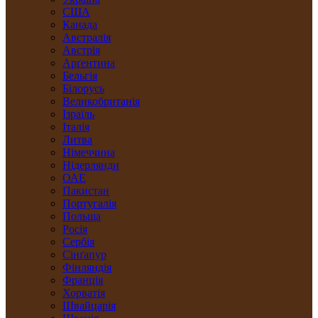
США
Канада
Австралія
Австрія
Арґентина
Бельгія
Білорусь
Великобританія
Ізраїль
Італія
Литва
Німеччина
Нідерлянди
ОАЕ
Пакистан
Португалія
Польща
Росія
Сербія
Сінґапур
Фінляндія
Франція
Хорватія
Швайцарія