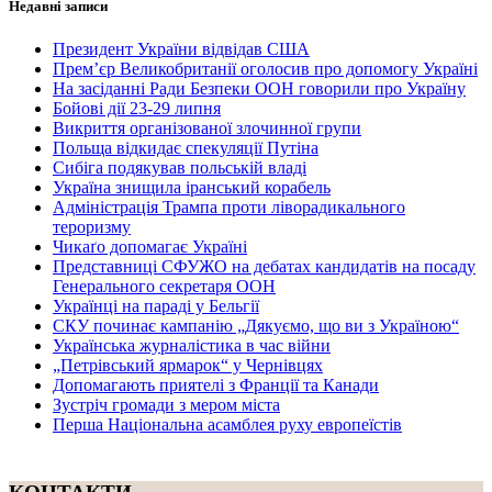
Недавні записи
Президент України відвідав США
Прем’єр Великобританії оголосив про допомогу Україні
На засіданні Ради Безпеки ООН говорили про Україну
Бойові дії 23-29 липня
Викриття організованої злочинної групи
Польща відкидає спекуляції Путіна
Сибіга подякував польській владі
Україна знищила іранський корабель
Адміністрація Трампа проти ліворадикального
тероризму
Чикаґо допомагає Україні
Представниці СФУЖО на дебатах кандидатів на посаду
Генерального секретаря ООН
Українці на параді у Бельгії
СКУ починає кампанію „Дякуємо, що ви з Україною“
Українська журналістика в час війни
„Петрівський ярмарок“ у Чернівцях
Допомагають приятелі з Франції та Канади
Зустріч громади з мером міста
Перша Національна асамблея руху европеїстів