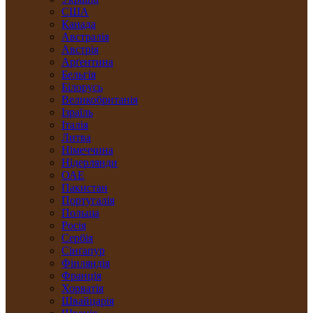
США
Канада
Австралія
Австрія
Арґентина
Бельгія
Білорусь
Великобританія
Ізраїль
Італія
Литва
Німеччина
Нідерлянди
ОАЕ
Пакистан
Португалія
Польща
Росія
Сербія
Сінґапур
Фінляндія
Франція
Хорватія
Швайцарія