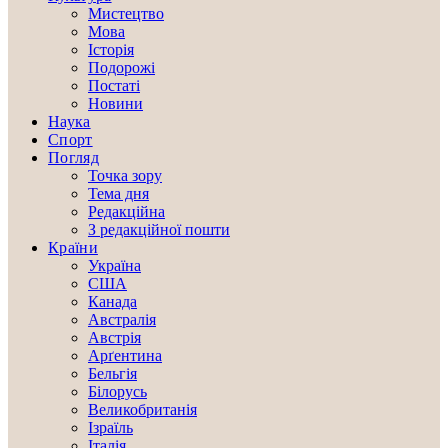
Мистецтво
Мова
Історія
Подорожі
Постаті
Новини
Наука
Спорт
Погляд
Точка зору
Тема дня
Редакційна
З редакційної пошти
Країни
Україна
США
Канада
Австралія
Австрія
Арґентина
Бельгія
Білорусь
Великобританія
Ізраїль
Італія