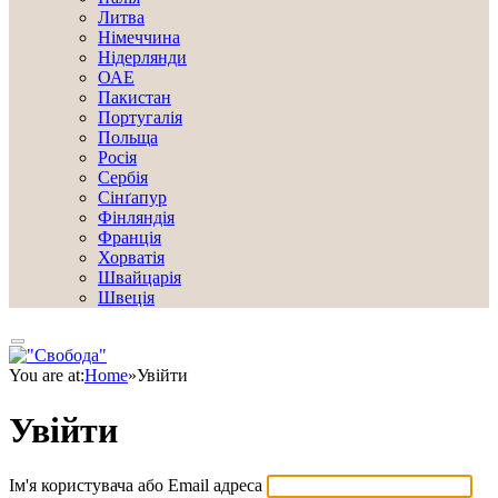
Литва
Німеччина
Нідерлянди
ОАЕ
Пакистан
Португалія
Польща
Росія
Сербія
Сінґапур
Фінляндія
Франція
Хорватія
Швайцарія
Швеція
You are at:
Home
»
Увійти
Увійти
Ім'я користувача або Email адреса