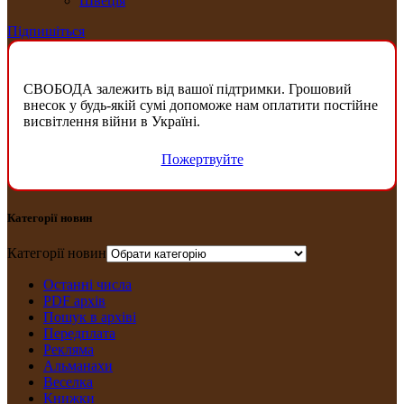
Швеція
Підпишіться
СВОБОДА залежить від вашої підтримки. Грошовий
внесок у будь-якій сумі допоможе нам оплатити постійне
висвітлення війни в Україні.
Пожертвуйте
Категорії новин
Категорії новин
Останні числа
PDF архів
Пошук в архіві
Передплата
Рекляма
Альманахи
Веселка
Книжки