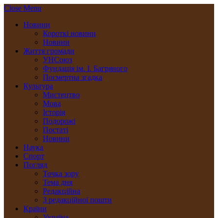
Close Menu
Новини
Короткі новини
Новини
Життя громади
УНСоюз
Фундація ім. І. Багряного
Посмертна згадка
Культура
Мистецтво
Мова
Історія
Подорожі
Постаті
Новини
Наука
Спорт
Погляд
Точка зору
Тема дня
Редакційна
З редакційної пошти
Країни
Україна