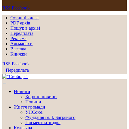
RSS
Facebook
Останні числа
PDF архів
Пошук в архіві
Передплата
Рекляма
Альманахи
Веселка
Книжки
RSS
Facebook
Передплата
Новини
Короткі новини
Новини
Життя громади
УНСоюз
Фундація ім. І. Багряного
Посмертна згадка
Культура