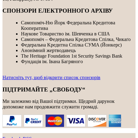
СПОНЗОРИ ЕЛЕКТРОННОГО АРХІВУ
Самопоміч-Ню Йорк Федеральна Кредитова
Кооператива
Наукове Товариство ім. Шевченка в США
Самопоміч – Федеральна Кредитова Спілка, Чикаґо
Федеральнa Kредитнa Спілка CУMA (Йонкерс)
Анонімний жертводавець
The Heritage Foundation 1st Security Savings Bank
Фундація ім. Івана Багряного
Натисніть тут, щоб відкрити список спонзорів
ПІДТРИМАЙТЕ „СВОБОДУ“
Ми залежимо від Вашої підтримки. Щедрий дарунок
допоможе нам продовжити служити громаді.