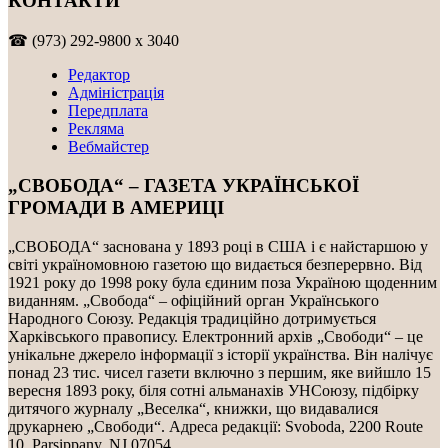
КОНТАКТИ
☎ (973) 292-9800 x 3040
Редактор
Адміністрація
Передплата
Рекляма
Вебмайстер
„СВОБОДА“ – ГАЗЕТА УКРАЇНСЬКОЇ
ГРОМАДИ В АМЕРИЦІ
„СВОБОДА“ заснована у 1893 році в США і є найстаршою у
світі україномовною газетою що видається безперервно. Від
1921 року до 1998 року була єдиним поза Україною щоденним
виданням. „Свобода“ – офіційний орган Українського
Народного Союзу. Редакція традиційно дотримується
Харківського правопису. Електронний архів „Свободи“ – це
унікальне джерело інформації з історії українства. Він налічує
понад 23 тис. чисел газети включно з першим, яке вийшло 15
вересня 1893 року, біля сотні альманахів УНСоюзу, підбірку
дитячого журналу „Веселка“, книжки, що видавалися
друкарнею „Свободи“. Адреса редакції: Svoboda, 2200 Route
10, Parsippany, NJ 07054