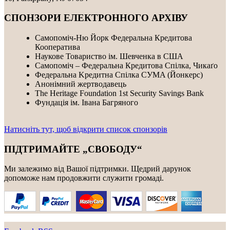
СПОНЗОРИ ЕЛЕКТРОННОГО АРХІВУ
Самопоміч-Ню Йорк Федеральна Кредитова
Кооператива
Наукове Товариство ім. Шевченка в США
Самопоміч – Федеральна Кредитова Спілка, Чикаґо
Федеральнa Kредитнa Спілка CУMA (Йонкерс)
Анонімний жертводавець
The Heritage Foundation 1st Security Savings Bank
Фундація ім. Івана Багряного
Натисніть тут, щоб відкрити список спонзорів
ПІДТРИМАЙТЕ „СВОБОДУ“
Ми залежимо від Вашої підтримки. Щедрий дарунок
допоможе нам продовжити служити громаді.