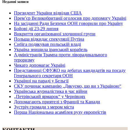
Недавні записи
Президент України відвідав США
Прем’єр Великобританії оголосив про допомогу Україні
На засіданні Ради Безпеки ООН говорили про Україну
Бойові дії 23-29 липня
Викриття організованої злочинної групи
Польща відкидає спекуляції Путіна
Сибіга подякував польській владі
Україна знищила іранський корабель
Адміністрація Трампа проти ліворадикального
тероризму
Чикаґо допомагає Україні
Представниці СФУЖО на дебатах кандидатів на посаду
Генерального секретаря ООН
Українці на параді у Бельгії
СКУ починає кампанію „Дякуємо, що ви з Україною“
Українська журналістика в час війни
„Петрівський ярмарок“ у Чернівцях
Допомагають приятелі з Франції та Канади
Зустріч громади з мером міста
Перша Національна асамблея руху европеїстів