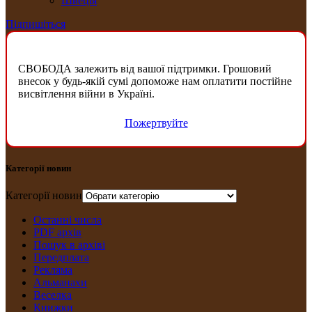
Швеція
Підпишіться
СВОБОДА залежить від вашої підтримки. Грошовий
внесок у будь-якій сумі допоможе нам оплатити постійне
висвітлення війни в Україні.
Пожертвуйте
Категорії новин
Категорії новин
Останні числа
PDF архів
Пошук в архіві
Передплата
Рекляма
Альманахи
Веселка
Книжки