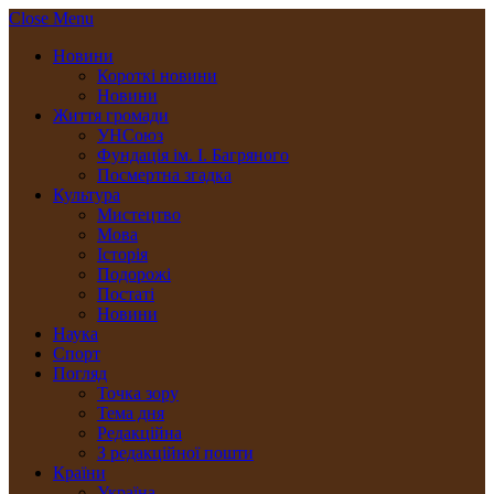
Close Menu
Новини
Короткі новини
Новини
Життя громади
УНСоюз
Фундація ім. І. Багряного
Посмертна згадка
Культура
Мистецтво
Мова
Історія
Подорожі
Постаті
Новини
Наука
Спорт
Погляд
Точка зору
Тема дня
Редакційна
З редакційної пошти
Країни
Україна