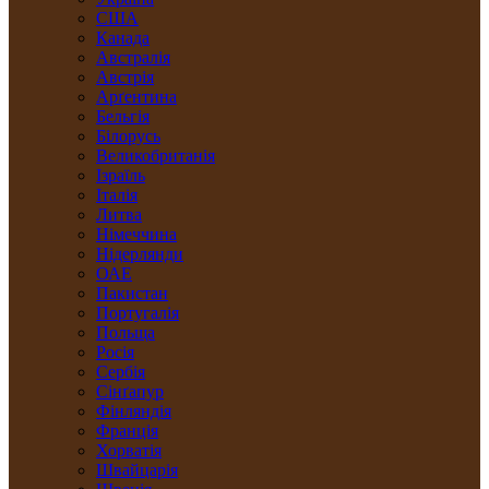
США
Канада
Австралія
Австрія
Арґентина
Бельгія
Білорусь
Великобританія
Ізраїль
Італія
Литва
Німеччина
Нідерлянди
ОАЕ
Пакистан
Португалія
Польща
Росія
Сербія
Сінґапур
Фінляндія
Франція
Хорватія
Швайцарія