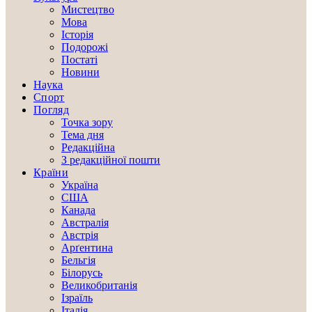
Мистецтво
Мова
Історія
Подорожі
Постаті
Новини
Наука
Спорт
Погляд
Точка зору
Тема дня
Редакційна
З редакційної пошти
Країни
Україна
США
Канада
Австралія
Австрія
Арґентина
Бельгія
Білорусь
Великобританія
Ізраїль
Італія