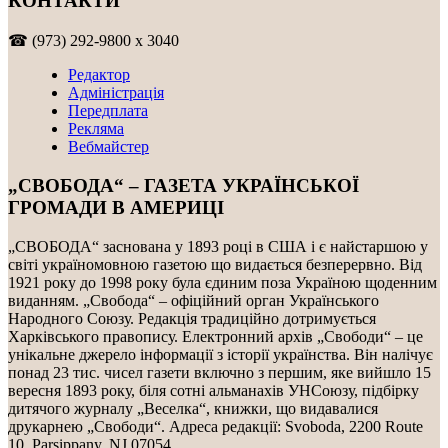
КОНТАКТИ
☎ (973) 292-9800 x 3040
Редактор
Адміністрація
Передплата
Рекляма
Вебмайстер
„СВОБОДА“ – ГАЗЕТА УКРАЇНСЬКОЇ
ГРОМАДИ В АМЕРИЦІ
„СВОБОДА“ заснована у 1893 році в США і є найстаршою у
світі україномовною газетою що видається безперервно. Від
1921 року до 1998 року була єдиним поза Україною щоденним
виданням. „Свобода“ – офіційний орган Українського
Народного Союзу. Редакція традиційно дотримується
Харківського правопису. Електронний архів „Свободи“ – це
унікальне джерело інформації з історії українства. Він налічує
понад 23 тис. чисел газети включно з першим, яке вийшло 15
вересня 1893 року, біля сотні альманахів УНСоюзу, підбірку
дитячого журналу „Веселка“, книжки, що видавалися
друкарнею „Свободи“. Адреса редакції: Svoboda, 2200 Route
10, Parsippany, NJ 07054