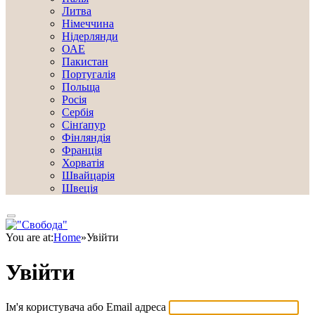
Литва
Німеччина
Нідерлянди
ОАЕ
Пакистан
Португалія
Польща
Росія
Сербія
Сінґапур
Фінляндія
Франція
Хорватія
Швайцарія
Швеція
You are at:
Home
»
Увійти
Увійти
Ім'я користувача або Email адреса