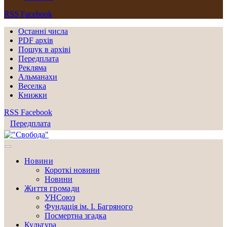
RSS
Facebook
Останні числа
PDF архів
Пошук в архіві
Передплата
Рекляма
Альманахи
Веселка
Книжки
RSS
Facebook
Передплата
Новини
Короткі новини
Новини
Життя громади
УНСоюз
Фундація ім. І. Багряного
Посмертна згадка
Культура