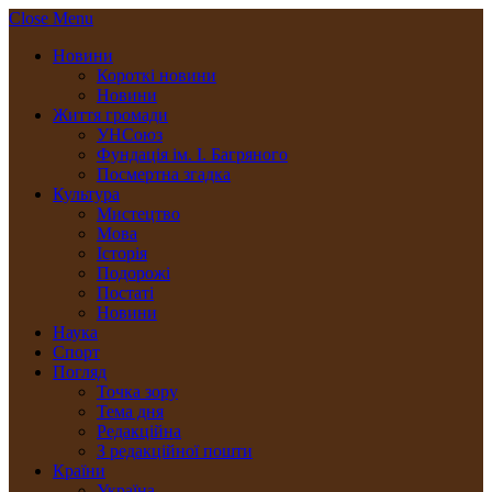
Close Menu
Новини
Короткі новини
Новини
Життя громади
УНСоюз
Фундація ім. І. Багряного
Посмертна згадка
Культура
Мистецтво
Мова
Історія
Подорожі
Постаті
Новини
Наука
Спорт
Погляд
Точка зору
Тема дня
Редакційна
З редакційної пошти
Країни
Україна