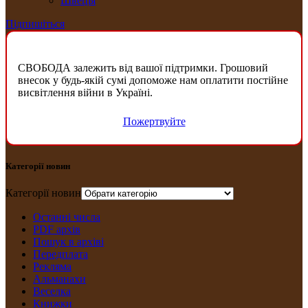
Швеція
Підпишіться
СВОБОДА залежить від вашої підтримки. Грошовий
внесок у будь-якій сумі допоможе нам оплатити постійне
висвітлення війни в Україні.
Пожертвуйте
Категорії новин
Категорії новин
Останні числа
PDF архів
Пошук в архіві
Передплата
Рекляма
Альманахи
Веселка
Книжки