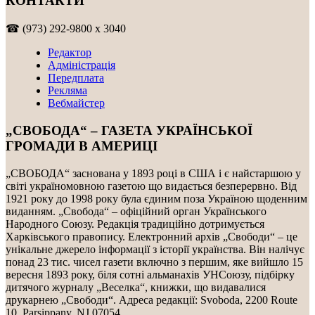
КОНТАКТИ
☎ (973) 292-9800 x 3040
Редактор
Адміністрація
Передплата
Рекляма
Вебмайстер
„СВОБОДА“ – ГАЗЕТА УКРАЇНСЬКОЇ
ГРОМАДИ В АМЕРИЦІ
„СВОБОДА“ заснована у 1893 році в США і є найстаршою у
світі україномовною газетою що видається безперервно. Від
1921 року до 1998 року була єдиним поза Україною щоденним
виданням. „Свобода“ – офіційний орган Українського
Народного Союзу. Редакція традиційно дотримується
Харківського правопису. Електронний архів „Свободи“ – це
унікальне джерело інформації з історії українства. Він налічує
понад 23 тис. чисел газети включно з першим, яке вийшло 15
вересня 1893 року, біля сотні альманахів УНСоюзу, підбірку
дитячого журналу „Веселка“, книжки, що видавалися
друкарнею „Свободи“. Адреса редакції: Svoboda, 2200 Route
10, Parsippany, NJ 07054