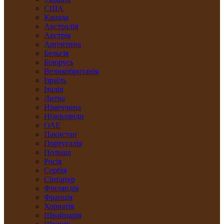
США
Канада
Австралія
Австрія
Арґентина
Бельгія
Білорусь
Великобританія
Ізраїль
Італія
Литва
Німеччина
Нідерлянди
ОАЕ
Пакистан
Португалія
Польща
Росія
Сербія
Сінґапур
Фінляндія
Франція
Хорватія
Швайцарія