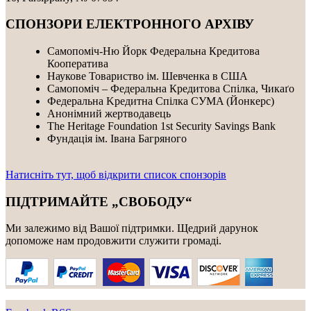
СПОНЗОРИ ЕЛЕКТРОННОГО АРХІВУ
Самопоміч-Ню Йорк Федеральна Кредитова
Кооператива
Наукове Товариство ім. Шевченка в США
Самопоміч – Федеральна Кредитова Спілка, Чикаґо
Федеральнa Kредитнa Спілка CУMA (Йонкерс)
Анонімний жертводавець
The Heritage Foundation 1st Security Savings Bank
Фундація ім. Івана Багряного
Натисніть тут, щоб відкрити список спонзорів
ПІДТРИМАЙТЕ „СВОБОДУ“
Ми залежимо від Вашої підтримки. Щедрий дарунок
допоможе нам продовжити служити громаді.