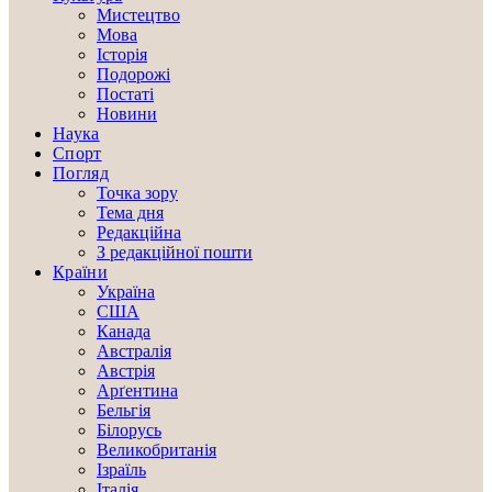
Мистецтво
Мова
Історія
Подорожі
Постаті
Новини
Наука
Спорт
Погляд
Точка зору
Тема дня
Редакційна
З редакційної пошти
Країни
Україна
США
Канада
Австралія
Австрія
Арґентина
Бельгія
Білорусь
Великобританія
Ізраїль
Італія