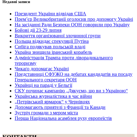
Недавні записи
Президент України відвідав США
Прем’єр Великобританії оголосив про допомогу Україні
На засіданні Ради Безпеки ООН говорили про Україну
Бойові дії 23-29 липня
Викриття організованої злочинної групи
Польща відкидає спекуляції Путіна
Сибіга подякував польській владі
Україна знищила іранський корабель
Адміністрація Трампа проти ліворадикального
тероризму
Чикаґо допомагає Україні
Представниці СФУЖО на дебатах кандидатів на посаду
Генерального секретаря ООН
Українці на параді у Бельгії
СКУ починає кампанію „Дякуємо, що ви з Україною“
Українська журналістика в час війни
„Петрівський ярмарок“ у Чернівцях
Допомагають приятелі з Франції та Канади
Зустріч громади з мером міста
Перша Національна асамблея руху европеїстів