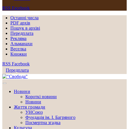
RSS
Facebook
Останні числа
PDF архів
Пошук в архіві
Передплата
Рекляма
Альманахи
Веселка
Книжки
RSS
Facebook
Передплата
Новини
Короткі новини
Новини
Життя громади
УНСоюз
Фундація ім. І. Багряного
Посмертна згадка
Культура