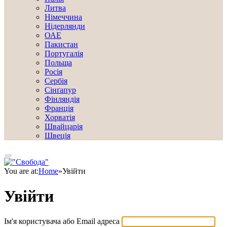
Литва
Німеччина
Нідерлянди
ОАЕ
Пакистан
Португалія
Польща
Росія
Сербія
Сінґапур
Фінляндія
Франція
Хорватія
Швайцарія
Швеція
You are at:
Home
»
Увійти
Увійти
Ім'я користувача або Email адреса