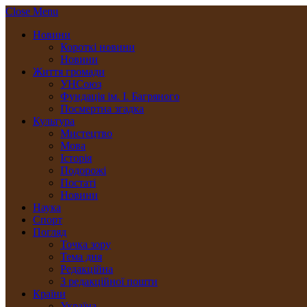
Close Menu
Новини
Короткі новини
Новини
Життя громади
УНСоюз
Фундація ім. І. Багряного
Посмертна згадка
Культура
Мистецтво
Мова
Історія
Подорожі
Постаті
Новини
Наука
Спорт
Погляд
Точка зору
Тема дня
Редакційна
З редакційної пошти
Країни
Україна