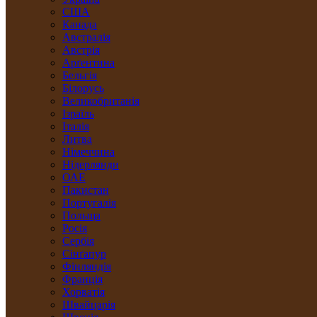
США
Канада
Австралія
Австрія
Арґентина
Бельгія
Білорусь
Великобританія
Ізраїль
Італія
Литва
Німеччина
Нідерлянди
ОАЕ
Пакистан
Португалія
Польща
Росія
Сербія
Сінґапур
Фінляндія
Франція
Хорватія
Швайцарія