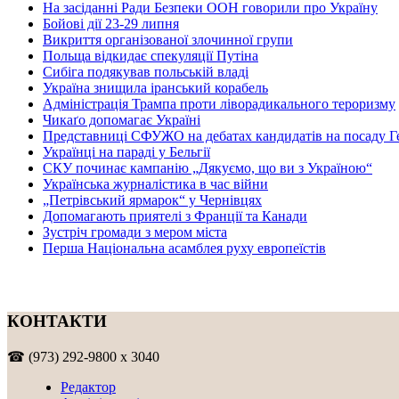
На засіданні Ради Безпеки ООН говорили про Україну
Бойові дії 23-29 липня
Викриття організованої злочинної групи
Польща відкидає спекуляції Путіна
Сибіга подякував польській владі
Україна знищила іранський корабель
Адміністрація Трампа проти ліворадикального тероризму
Чикаґо допомагає Україні
Представниці СФУЖО на дебатах кандидатів на посаду Г
Українці на параді у Бельгії
СКУ починає кампанію „Дякуємо, що ви з Україною“
Українська журналістика в час війни
„Петрівський ярмарок“ у Чернівцях
Допомагають приятелі з Франції та Канади
Зустріч громади з мером міста
Перша Національна асамблея руху европеїстів
КОНТАКТИ
☎ (973) 292-9800 x 3040
Редактор