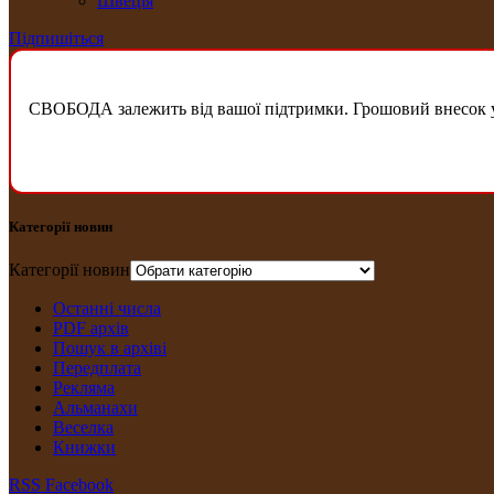
Швеція
Підпишіться
СВОБОДА залежить від вашої підтримки. Грошовий внесок у б
Категорії новин
Категорії новин
Останні числа
PDF архів
Пошук в архіві
Передплата
Рекляма
Альманахи
Веселка
Книжки
RSS
Facebook