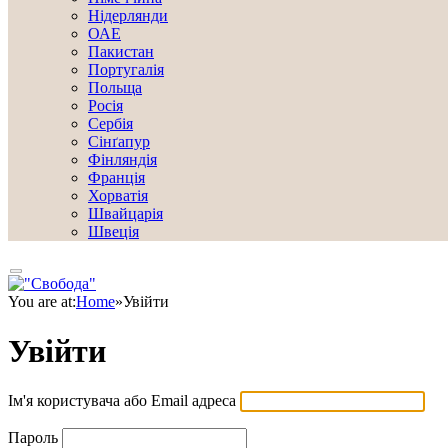
Нідерлянди
ОАЕ
Пакистан
Португалія
Польща
Росія
Сербія
Сінґапур
Фінляндія
Франція
Хорватія
Швайцарія
Швеція
You are at:
Home
»
Увійти
Увійти
Ім'я користувача або Email адреса
Пароль