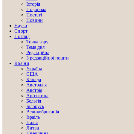
Історія
Подорожі
Постаті
Новини
Наука
Спорт
Погляд
Точка зору
Тема дня
Редакційна
З редакційної пошти
Країни
Україна
США
Канада
Австралія
Австрія
Арґентина
Бельгія
Білорусь
Великобританія
Ізраїль
Італія
Литва
Німеччина