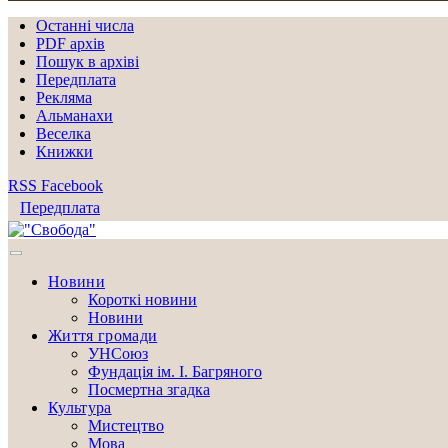
Останні числа
PDF архів
Пошук в архіві
Передплата
Рекляма
Альманахи
Веселка
Книжки
RSS
Facebook
Передплата
Новини
Короткі новини
Новини
Життя громади
УНСоюз
Фундація ім. І. Багряного
Посмертна згадка
Культура
Мистецтво
Мова