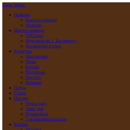
Close Menu
Новини
Короткі новини
Новини
Життя громади
УНСоюз
Фундація ім. І. Багряного
Посмертна згадка
Культура
Мистецтво
Мова
Історія
Подорожі
Постаті
Новини
Наука
Спорт
Погляд
Точка зору
Тема дня
Редакційна
З редакційної пошти
Країни
Україна