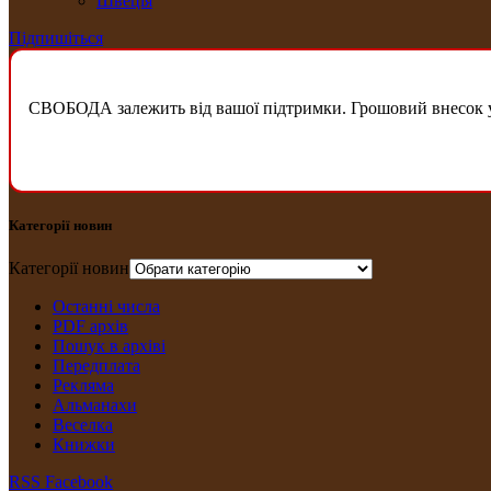
Швеція
Підпишіться
СВОБОДА залежить від вашої підтримки. Грошовий внесок у б
Категорії новин
Категорії новин
Останні числа
PDF архів
Пошук в архіві
Передплата
Рекляма
Альманахи
Веселка
Книжки
RSS
Facebook