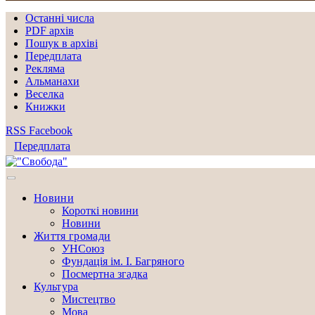
Останні числа
PDF архів
Пошук в архіві
Передплата
Рекляма
Альманахи
Веселка
Книжки
RSS
Facebook
Передплата
Новини
Короткі новини
Новини
Життя громади
УНСоюз
Фундація ім. І. Багряного
Посмертна згадка
Культура
Мистецтво
Мова