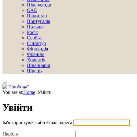
Нідерлянди
ОАЕ
Пакистан
Португалія
Польща
Росія
Сербія
Сінґапур
Фінляндія
Франція
Хорватія
Швайцарія
Швеція
You are at:
Home
»
Увійти
Увійти
Ім'я користувача або Email адреса
Пароль