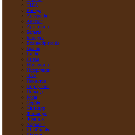
США
Канада
Австралія
Австрія
Арґентина
Бельгія
Білорусь
Великобританія
Ізраїль
Італія
Литва
Німеччина
Нідерлянди
ОАЕ
Пакистан
Португалія
Польща
Росія
Сербія
Сінґапур
Фінляндія
Франція
Хорватія
Швайцарія