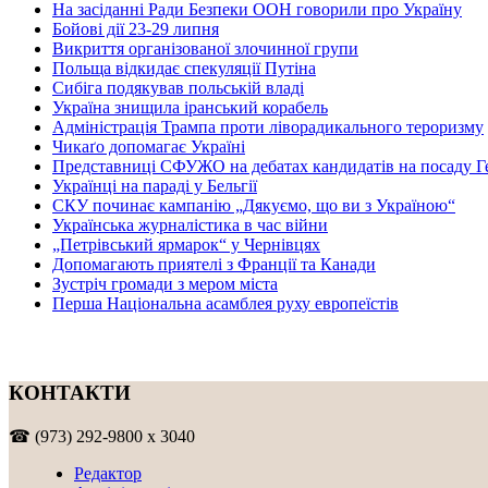
На засіданні Ради Безпеки ООН говорили про Україну
Бойові дії 23-29 липня
Викриття організованої злочинної групи
Польща відкидає спекуляції Путіна
Сибіга подякував польській владі
Україна знищила іранський корабель
Адміністрація Трампа проти ліворадикального тероризму
Чикаґо допомагає Україні
Представниці СФУЖО на дебатах кандидатів на посаду Г
Українці на параді у Бельгії
СКУ починає кампанію „Дякуємо, що ви з Україною“
Українська журналістика в час війни
„Петрівський ярмарок“ у Чернівцях
Допомагають приятелі з Франції та Канади
Зустріч громади з мером міста
Перша Національна асамблея руху европеїстів
КОНТАКТИ
☎ (973) 292-9800 x 3040
Редактор