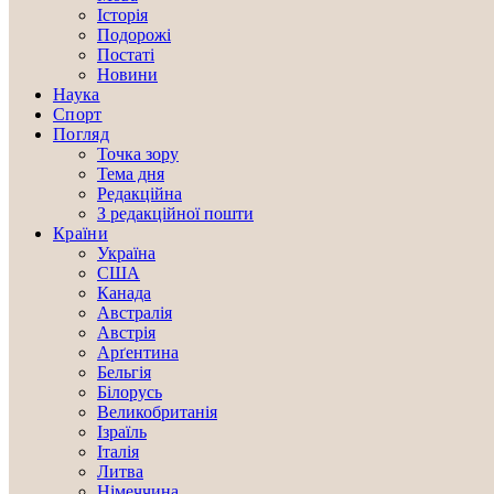
Історія
Подорожі
Постаті
Новини
Наука
Спорт
Погляд
Точка зору
Тема дня
Редакційна
З редакційної пошти
Країни
Україна
США
Канада
Австралія
Австрія
Арґентина
Бельгія
Білорусь
Великобританія
Ізраїль
Італія
Литва
Німеччина