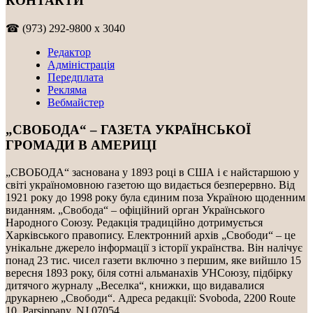
КОНТАКТИ
☎ (973) 292-9800 x 3040
Редактор
Адміністрація
Передплата
Рекляма
Вебмайстер
„СВОБОДА“ – ГАЗЕТА УКРАЇНСЬКОЇ
ГРОМАДИ В АМЕРИЦІ
„СВОБОДА“ заснована у 1893 році в США і є найстаршою у
світі україномовною газетою що видається безперервно. Від
1921 року до 1998 року була єдиним поза Україною щоденним
виданням. „Свобода“ – офіційний орган Українського
Народного Союзу. Редакція традиційно дотримується
Харківського правопису. Електронний архів „Свободи“ – це
унікальне джерело інформації з історії українства. Він налічує
понад 23 тис. чисел газети включно з першим, яке вийшло 15
вересня 1893 року, біля сотні альманахів УНСоюзу, підбірку
дитячого журналу „Веселка“, книжки, що видавалися
друкарнею „Свободи“. Адреса редакції: Svoboda, 2200 Route
10, Parsippany, NJ 07054