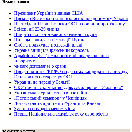
Недавні записи
Президент України відвідав США
Прем’єр Великобританії оголосив про допомогу Україні
На засіданні Ради Безпеки ООН говорили про Україну
Бойові дії 23-29 липня
Викриття організованої злочинної групи
Польща відкидає спекуляції Путіна
Сибіга подякував польській владі
Україна знищила іранський корабель
Адміністрація Трампа проти ліворадикального
тероризму
Чикаґо допомагає Україні
Представниці СФУЖО на дебатах кандидатів на посаду
Генерального секретаря ООН
Українці на параді у Бельгії
СКУ починає кампанію „Дякуємо, що ви з Україною“
Українська журналістика в час війни
„Петрівський ярмарок“ у Чернівцях
Допомагають приятелі з Франції та Канади
Зустріч громади з мером міста
Перша Національна асамблея руху европеїстів