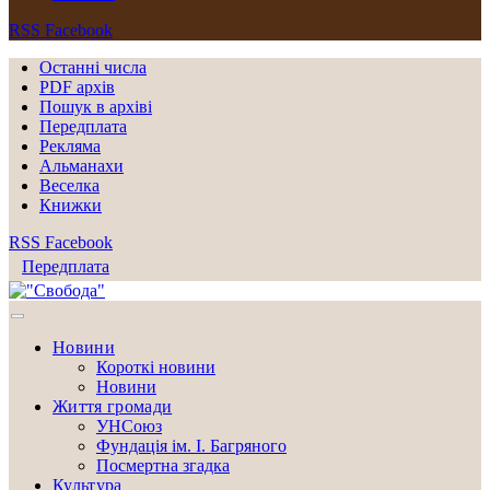
RSS
Facebook
Останні числа
PDF архів
Пошук в архіві
Передплата
Рекляма
Альманахи
Веселка
Книжки
RSS
Facebook
Передплата
Новини
Короткі новини
Новини
Життя громади
УНСоюз
Фундація ім. І. Багряного
Посмертна згадка
Культура