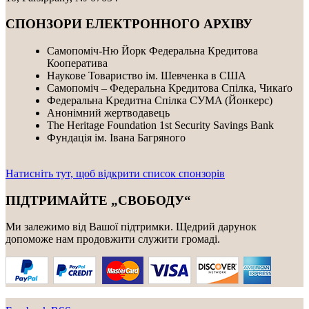
СПОНЗОРИ ЕЛЕКТРОННОГО АРХІВУ
Самопоміч-Ню Йорк Федеральна Кредитова
Кооператива
Наукове Товариство ім. Шевченка в США
Самопоміч – Федеральна Кредитова Спілка, Чикаґо
Федеральнa Kредитнa Спілка CУMA (Йонкерс)
Анонімний жертводавець
The Heritage Foundation 1st Security Savings Bank
Фундація ім. Івана Багряного
Натисніть тут, щоб відкрити список спонзорів
ПІДТРИМАЙТЕ „СВОБОДУ“
Ми залежимо від Вашої підтримки. Щедрий дарунок
допоможе нам продовжити служити громаді.