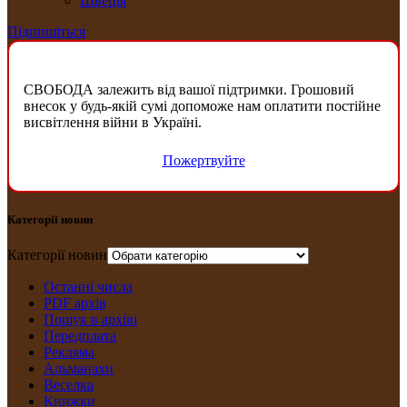
Швеція
Підпишіться
СВОБОДА залежить від вашої підтримки. Грошовий
внесок у будь-якій сумі допоможе нам оплатити постійне
висвітлення війни в Україні.
Пожертвуйте
Категорії новин
Категорії новин
Останні числа
PDF архів
Пошук в архіві
Передплата
Рекляма
Альманахи
Веселка
Книжки