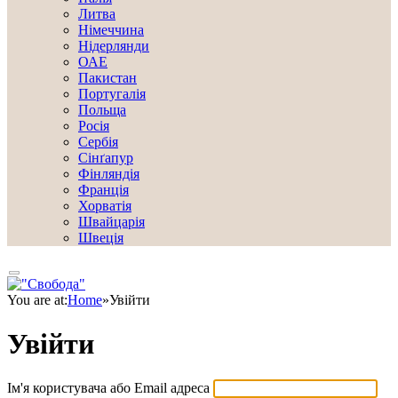
Литва
Німеччина
Нідерлянди
ОАЕ
Пакистан
Португалія
Польща
Росія
Сербія
Сінґапур
Фінляндія
Франція
Хорватія
Швайцарія
Швеція
You are at:
Home
»
Увійти
Увійти
Ім'я користувача або Email адреса