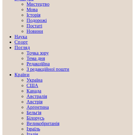
Мистецтво
Мова
Історія
Подорожі
Постаті
Новини
Наука
Спорт
Погляд
Точка зору
Тема дня
Редакційна
З редакційної пошти
Країни
Україна
США
Канада
Австралія
Австрія
Арґентина
Бельгія
Білорусь
Великобританія
Ізраїль
Італія