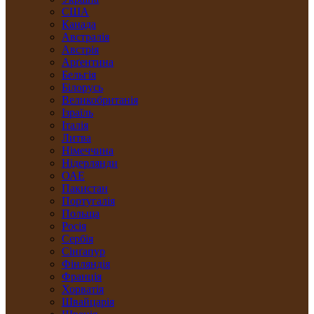
США
Канада
Австралія
Австрія
Арґентина
Бельгія
Білорусь
Великобританія
Ізраїль
Італія
Литва
Німеччина
Нідерлянди
ОАЕ
Пакистан
Португалія
Польща
Росія
Сербія
Сінґапур
Фінляндія
Франція
Хорватія
Швайцарія