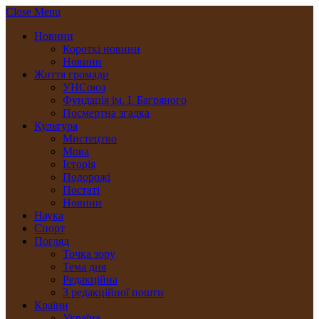
Close Menu
Новини
Короткі новини
Новини
Життя громади
УНСоюз
Фундація ім. І. Багряного
Посмертна згадка
Культура
Мистецтво
Мова
Історія
Подорожі
Постаті
Новини
Наука
Спорт
Погляд
Точка зору
Тема дня
Редакційна
З редакційної пошти
Країни
Україна