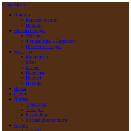
Close Menu
Новини
Короткі новини
Новини
Життя громади
УНСоюз
Фундація ім. І. Багряного
Посмертна згадка
Культура
Мистецтво
Мова
Історія
Подорожі
Постаті
Новини
Наука
Спорт
Погляд
Точка зору
Тема дня
Редакційна
З редакційної пошти
Країни
Україна