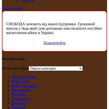
Швеція
Підпишіться
СВОБОДА залежить від вашої підтримки. Грошовий
внесок у будь-якій сумі допоможе нам оплатити постійне
висвітлення війни в Україні.
Пожертвуйте
Категорії новин
Категорії новин
Останні числа
PDF архів
Пошук в архіві
Передплата
Рекляма
Альманахи
Веселка
Книжки