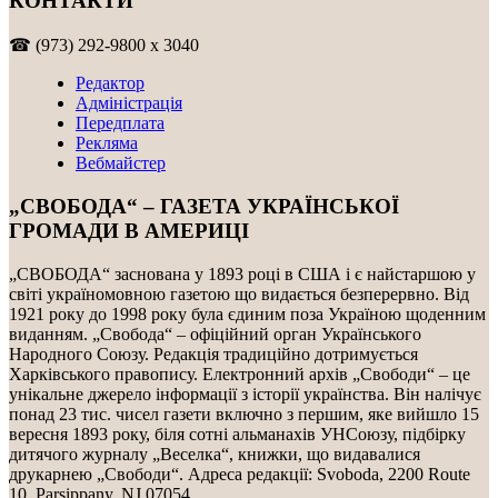
КОНТАКТИ
☎ (973) 292-9800 x 3040
Редактор
Адміністрація
Передплата
Рекляма
Вебмайстер
„СВОБОДА“ – ГАЗЕТА УКРАЇНСЬКОЇ
ГРОМАДИ В АМЕРИЦІ
„СВОБОДА“ заснована у 1893 році в США і є найстаршою у
світі україномовною газетою що видається безперервно. Від
1921 року до 1998 року була єдиним поза Україною щоденним
виданням. „Свобода“ – офіційний орган Українського
Народного Союзу. Редакція традиційно дотримується
Харківського правопису. Електронний архів „Свободи“ – це
унікальне джерело інформації з історії українства. Він налічує
понад 23 тис. чисел газети включно з першим, яке вийшло 15
вересня 1893 року, біля сотні альманахів УНСоюзу, підбірку
дитячого журналу „Веселка“, книжки, що видавалися
друкарнею „Свободи“. Адреса редакції: Svoboda, 2200 Route
10, Parsippany, NJ 07054