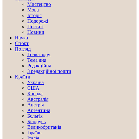
Мистецтво
Мова
Історія
Подорожі
Постаті
Новини
Наука
Спорт
Погляд
Точка зору
Тема дня
Редакційна
З редакційної пошти
Країни
Україна
США
Канада
Австралія
Австрія
Арґентина
Бельгія
Білорусь
Великобританія
Ізраїль
Італія