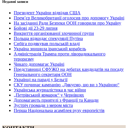
Недавні записи
Президент України відвідав США
Прем’єр Великобританії оголосив про допомогу Україні
На засіданні Ради Безпеки ООН говорили про Україну
Бойові дії 23-29 липня
Викриття організованої злочинної групи
Польща відкидає спекуляції Путіна
Сибіга подякував польській владі
Україна знищила іранський корабель
Адміністрація Трампа проти ліворадикального
тероризму
Чикаґо допомагає Україні
Представниці СФУЖО на дебатах кандидатів на посаду
Генерального секретаря ООН
Українці на параді у Бельгії
СКУ починає кампанію „Дякуємо, що ви з Україною“
Українська журналістика в час війни
„Петрівський ярмарок“ у Чернівцях
Допомагають приятелі з Франції та Канади
Зустріч громади з мером міста
Перша Національна асамблея руху европеїстів