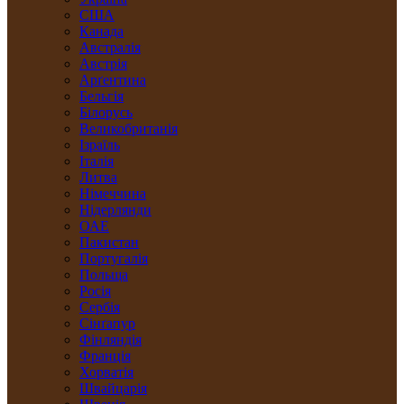
США
Канада
Австралія
Австрія
Арґентина
Бельгія
Білорусь
Великобританія
Ізраїль
Італія
Литва
Німеччина
Нідерлянди
ОАЕ
Пакистан
Португалія
Польща
Росія
Сербія
Сінґапур
Фінляндія
Франція
Хорватія
Швайцарія