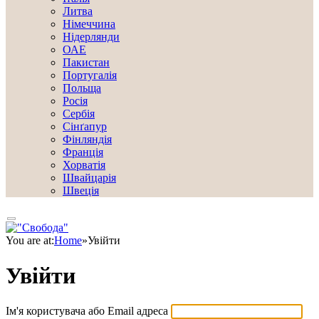
Литва
Німеччина
Нідерлянди
ОАЕ
Пакистан
Португалія
Польща
Росія
Сербія
Сінґапур
Фінляндія
Франція
Хорватія
Швайцарія
Швеція
You are at:
Home
»
Увійти
Увійти
Ім'я користувача або Email адреса