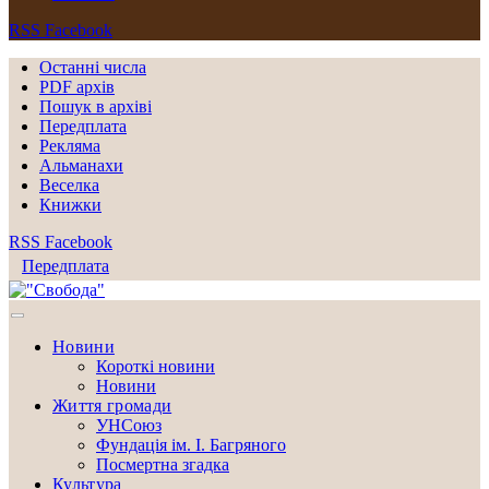
RSS
Facebook
Останні числа
PDF архів
Пошук в архіві
Передплата
Рекляма
Альманахи
Веселка
Книжки
RSS
Facebook
Передплата
Новини
Короткі новини
Новини
Життя громади
УНСоюз
Фундація ім. І. Багряного
Посмертна згадка
Культура