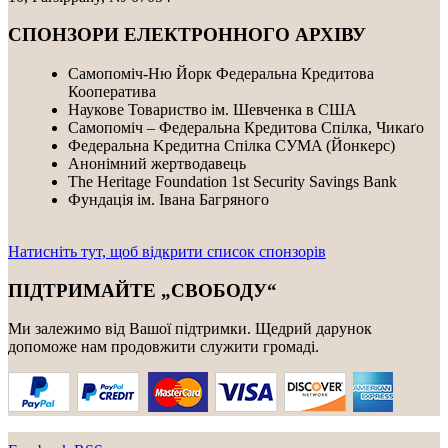
СПОНЗОРИ ЕЛЕКТРОННОГО АРХІВУ
Самопоміч-Ню Йорк Федеральна Кредитова
Кооператива
Наукове Товариство ім. Шевченка в США
Самопоміч – Федеральна Кредитова Спілка, Чикаґо
Федеральнa Kредитнa Спілка CУMA (Йонкерс)
Анонімний жертводавець
The Heritage Foundation 1st Security Savings Bank
Фундація ім. Івана Багряного
Натисніть тут, щоб відкрити список спонзорів
ПІДТРИМАЙТЕ „СВОБОДУ“
Ми залежимо від Вашої підтримки. Щедрий дарунок
допоможе нам продовжити служити громаді.