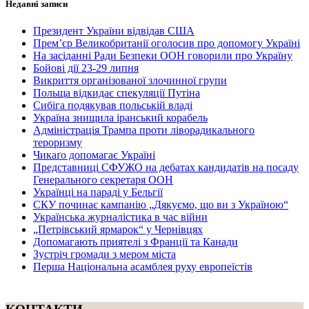
Недавні записи
Президент України відвідав США
Прем’єр Великобританії оголосив про допомогу Україні
На засіданні Ради Безпеки ООН говорили про Україну
Бойові дії 23-29 липня
Викриття організованої злочинної групи
Польща відкидає спекуляції Путіна
Сибіга подякував польській владі
Україна знищила іранський корабель
Адміністрація Трампа проти ліворадикального
тероризму
Чикаґо допомагає Україні
Представниці СФУЖО на дебатах кандидатів на посаду
Генерального секретаря ООН
Українці на параді у Бельгії
СКУ починає кампанію „Дякуємо, що ви з Україною“
Українська журналістика в час війни
„Петрівський ярмарок“ у Чернівцях
Допомагають приятелі з Франції та Канади
Зустріч громади з мером міста
Перша Національна асамблея руху европеїстів