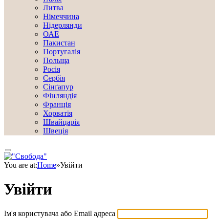
Литва
Німеччина
Нідерлянди
ОАЕ
Пакистан
Португалія
Польща
Росія
Сербія
Сінґапур
Фінляндія
Франція
Хорватія
Швайцарія
Швеція
You are at:
Home
»
Увійти
Увійти
Ім'я користувача або Email адреса