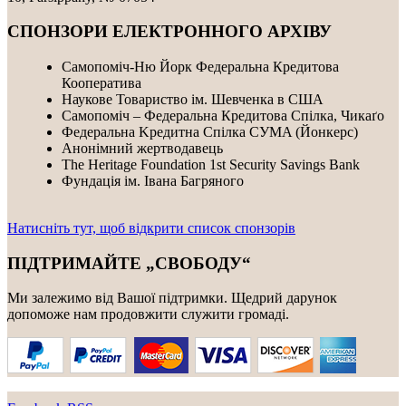
СПОНЗОРИ ЕЛЕКТРОННОГО АРХІВУ
Самопоміч-Ню Йорк Федеральна Кредитова
Кооператива
Наукове Товариство ім. Шевченка в США
Самопоміч – Федеральна Кредитова Спілка, Чикаґо
Федеральнa Kредитнa Спілка CУMA (Йонкерс)
Анонімний жертводавець
The Heritage Foundation 1st Security Savings Bank
Фундація ім. Івана Багряного
Натисніть тут, щоб відкрити список спонзорів
ПІДТРИМАЙТЕ „СВОБОДУ“
Ми залежимо від Вашої підтримки. Щедрий дарунок
допоможе нам продовжити служити громаді.