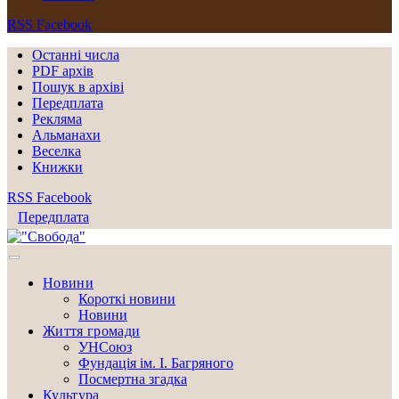
RSS
Facebook
Останні числа
PDF архів
Пошук в архіві
Передплата
Рекляма
Альманахи
Веселка
Книжки
RSS
Facebook
Передплата
Новини
Короткі новини
Новини
Життя громади
УНСоюз
Фундація ім. І. Багряного
Посмертна згадка
Культура