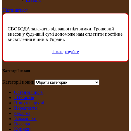
Швеція
Підпишіться
СВОБОДА залежить від вашої підтримки. Грошовий
внесок у будь-якій сумі допоможе нам оплатити постійне
висвітлення війни в Україні.
Пожертвуйте
Категорії новин
Категорії новин
Останні числа
PDF архів
Пошук в архіві
Передплата
Рекляма
Альманахи
Веселка
Книжки