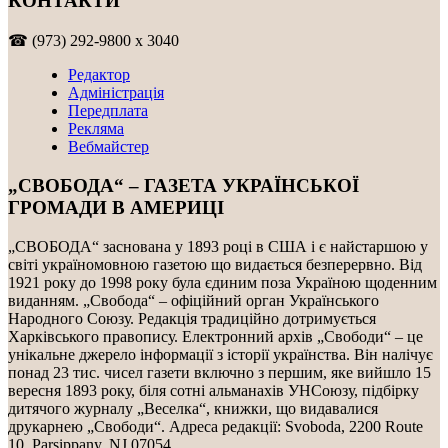
КОНТАКТИ
☎ (973) 292-9800 x 3040
Редактор
Адміністрація
Передплата
Рекляма
Вебмайстер
„СВОБОДА“ – ГАЗЕТА УКРАЇНСЬКОЇ
ГРОМАДИ В АМЕРИЦІ
„СВОБОДА“ заснована у 1893 році в США і є найстаршою у
світі україномовною газетою що видається безперервно. Від
1921 року до 1998 року була єдиним поза Україною щоденним
виданням. „Свобода“ – офіційний орган Українського
Народного Союзу. Редакція традиційно дотримується
Харківського правопису. Електронний архів „Свободи“ – це
унікальне джерело інформації з історії українства. Він налічує
понад 23 тис. чисел газети включно з першим, яке вийшло 15
вересня 1893 року, біля сотні альманахів УНСоюзу, підбірку
дитячого журналу „Веселка“, книжки, що видавалися
друкарнею „Свободи“. Адреса редакції: Svoboda, 2200 Route
10, Parsippany, NJ 07054