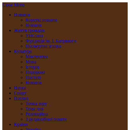
Close Menu
Новини
Короткі новини
Новини
Життя громади
УНСоюз
Фундація ім. І. Багряного
Посмертна згадка
Культура
Мистецтво
Мова
Історія
Подорожі
Постаті
Новини
Наука
Спорт
Погляд
Точка зору
Тема дня
Редакційна
З редакційної пошти
Країни
Україна