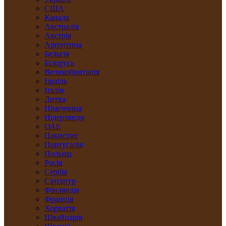
США
Канада
Австралія
Австрія
Арґентина
Бельгія
Білорусь
Великобританія
Ізраїль
Італія
Литва
Німеччина
Нідерлянди
ОАЕ
Пакистан
Португалія
Польща
Росія
Сербія
Сінґапур
Фінляндія
Франція
Хорватія
Швайцарія