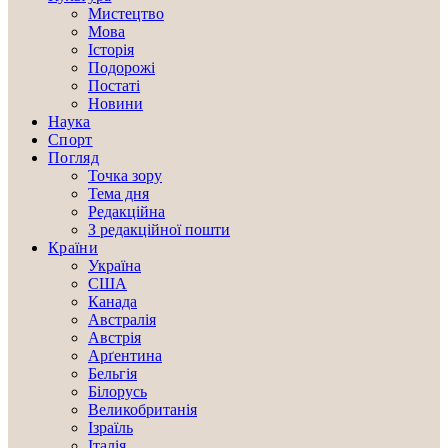
Мистецтво
Мова
Історія
Подорожі
Постаті
Новини
Наука
Спорт
Погляд
Точка зору
Тема дня
Редакційна
З редакційної пошти
Країни
Україна
США
Канада
Австралія
Австрія
Арґентина
Бельгія
Білорусь
Великобританія
Ізраїль
Італія