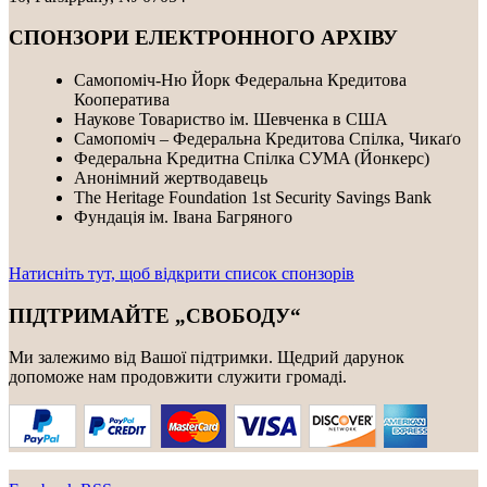
СПОНЗОРИ ЕЛЕКТРОННОГО АРХІВУ
Самопоміч-Ню Йорк Федеральна Кредитова
Кооператива
Наукове Товариство ім. Шевченка в США
Самопоміч – Федеральна Кредитова Спілка, Чикаґо
Федеральнa Kредитнa Спілка CУMA (Йонкерс)
Анонімний жертводавець
The Heritage Foundation 1st Security Savings Bank
Фундація ім. Івана Багряного
Натисніть тут, щоб відкрити список спонзорів
ПІДТРИМАЙТЕ „СВОБОДУ“
Ми залежимо від Вашої підтримки. Щедрий дарунок
допоможе нам продовжити служити громаді.