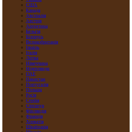
США
Канада
Австралія
Австрія
Арґентина
Бельгія
Білорусь
Великобританія
Ізраїль
Італія
Литва
Німеччина
Нідерлянди
ОАЕ
Пакистан
Португалія
Польща
Росія
Сербія
Сінґапур
Фінляндія
Франція
Хорватія
Швайцарія