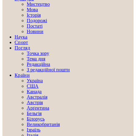
Мистецтво
Мова
Історія
Подорожі
Постаті
Новини
Наука
Спорт
Погляд
Точка зору
Тема дня
Редакційна
З редакційної пошти
Країни
Україна
США
Канада
Австралія
Австрія
Арґентина
Бельгія
Білорусь
Великобританія
Ізраїль
Італія