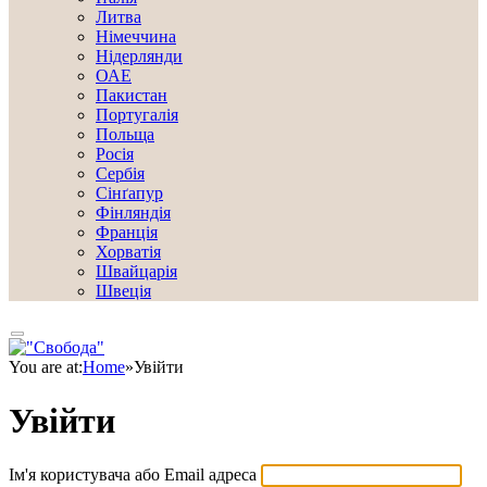
Литва
Німеччина
Нідерлянди
ОАЕ
Пакистан
Португалія
Польща
Росія
Сербія
Сінґапур
Фінляндія
Франція
Хорватія
Швайцарія
Швеція
You are at:
Home
»
Увійти
Увійти
Ім'я користувача або Email адреса