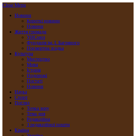
Close Menu
Новини
Короткі новини
Новини
Життя громади
УНСоюз
Фундація ім. І. Багряного
Посмертна згадка
Культура
Мистецтво
Мова
Історія
Подорожі
Постаті
Новини
Наука
Спорт
Погляд
Точка зору
Тема дня
Редакційна
З редакційної пошти
Країни
Україна