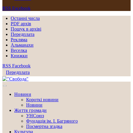
RSS
Facebook
Останні числа
PDF архів
Пошук в архіві
Передплата
Рекляма
Альманахи
Веселка
Книжки
RSS
Facebook
Передплата
Новини
Короткі новини
Новини
Життя громади
УНСоюз
Фундація ім. І. Багряного
Посмертна згадка
Культура