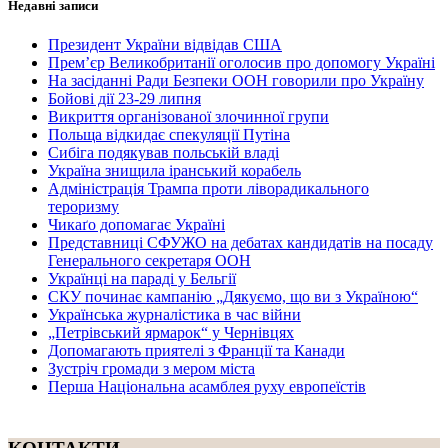
Недавні записи
Президент України відвідав США
Прем’єр Великобританії оголосив про допомогу Україні
На засіданні Ради Безпеки ООН говорили про Україну
Бойові дії 23-29 липня
Викриття організованої злочинної групи
Польща відкидає спекуляції Путіна
Сибіга подякував польській владі
Україна знищила іранський корабель
Адміністрація Трампа проти ліворадикального
тероризму
Чикаґо допомагає Україні
Представниці СФУЖО на дебатах кандидатів на посаду
Генерального секретаря ООН
Українці на параді у Бельгії
СКУ починає кампанію „Дякуємо, що ви з Україною“
Українська журналістика в час війни
„Петрівський ярмарок“ у Чернівцях
Допомагають приятелі з Франції та Канади
Зустріч громади з мером міста
Перша Національна асамблея руху европеїстів