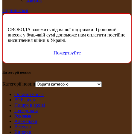
Швеція
Підпишіться
СВОБОДА залежить від вашої підтримки. Грошовий
внесок у будь-якій сумі допоможе нам оплатити постійне
висвітлення війни в Україні.
Пожертвуйте
Категорії новин
Категорії новин
Останні числа
PDF архів
Пошук в архіві
Передплата
Рекляма
Альманахи
Веселка
Книжки