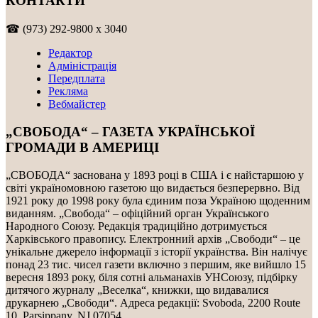
КОНТАКТИ
☎ (973) 292-9800 x 3040
Редактор
Адміністрація
Передплата
Рекляма
Вебмайстер
„СВОБОДА“ – ГАЗЕТА УКРАЇНСЬКОЇ
ГРОМАДИ В АМЕРИЦІ
„СВОБОДА“ заснована у 1893 році в США і є найстаршою у
світі україномовною газетою що видається безперервно. Від
1921 року до 1998 року була єдиним поза Україною щоденним
виданням. „Свобода“ – офіційний орган Українського
Народного Союзу. Редакція традиційно дотримується
Харківського правопису. Електронний архів „Свободи“ – це
унікальне джерело інформації з історії українства. Він налічує
понад 23 тис. чисел газети включно з першим, яке вийшло 15
вересня 1893 року, біля сотні альманахів УНСоюзу, підбірку
дитячого журналу „Веселка“, книжки, що видавалися
друкарнею „Свободи“. Адреса редакції: Svoboda, 2200 Route
10, Parsippany, NJ 07054