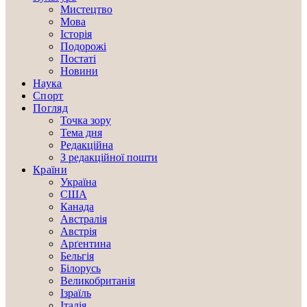
Мистецтво
Мова
Історія
Подорожі
Постаті
Новини
Наука
Спорт
Погляд
Точка зору
Тема дня
Редакційна
З редакційної пошти
Країни
Україна
США
Канада
Австралія
Австрія
Арґентина
Бельгія
Білорусь
Великобританія
Ізраїль
Італія