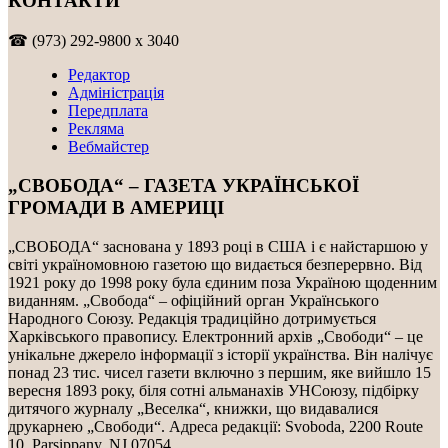
КОНТАКТИ
☎ (973) 292-9800 x 3040
Редактор
Адміністрація
Передплата
Рекляма
Вебмайстер
„СВОБОДА“ – ГАЗЕТА УКРАЇНСЬКОЇ
ГРОМАДИ В АМЕРИЦІ
„СВОБОДА“ заснована у 1893 році в США і є найстаршою у
світі україномовною газетою що видається безперервно. Від
1921 року до 1998 року була єдиним поза Україною щоденним
виданням. „Свобода“ – офіційний орган Українського
Народного Союзу. Редакція традиційно дотримується
Харківського правопису. Електронний архів „Свободи“ – це
унікальне джерело інформації з історії українства. Він налічує
понад 23 тис. чисел газети включно з першим, яке вийшло 15
вересня 1893 року, біля сотні альманахів УНСоюзу, підбірку
дитячого журналу „Веселка“, книжки, що видавалися
друкарнею „Свободи“. Адреса редакції: Svoboda, 2200 Route
10, Parsippany, NJ 07054