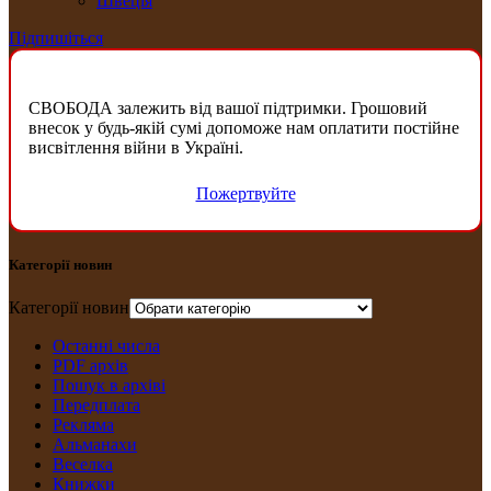
Швеція
Підпишіться
СВОБОДА залежить від вашої підтримки. Грошовий
внесок у будь-якій сумі допоможе нам оплатити постійне
висвітлення війни в Україні.
Пожертвуйте
Категорії новин
Категорії новин
Останні числа
PDF архів
Пошук в архіві
Передплата
Рекляма
Альманахи
Веселка
Книжки