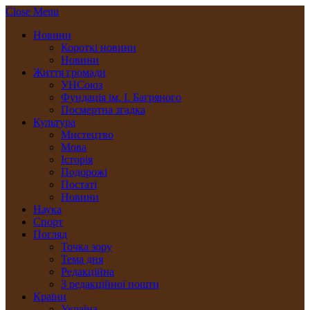
Close Menu
Новини
Короткі новини
Новини
Життя громади
УНСоюз
Фундація ім. І. Багряного
Посмертна згадка
Культура
Мистецтво
Мова
Історія
Подорожі
Постаті
Новини
Наука
Спорт
Погляд
Точка зору
Тема дня
Редакційна
З редакційної пошти
Країни
Україна