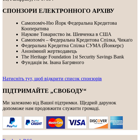
СПОНЗОРИ ЕЛЕКТРОННОГО АРХІВУ
Самопоміч-Ню Йорк Федеральна Кредитова
Кооператива
Наукове Товариство ім. Шевченка в США
Самопоміч – Федеральна Кредитова Спілка, Чикаґо
Федеральнa Kредитнa Спілка CУMA (Йонкерс)
Анонімний жертводавець
The Heritage Foundation 1st Security Savings Bank
Фундація ім. Івана Багряного
Натисніть тут, щоб відкрити список спонзорів
ПІДТРИМАЙТЕ „СВОБОДУ“
Ми залежимо від Вашої підтримки. Щедрий дарунок
допоможе нам продовжити служити громаді.