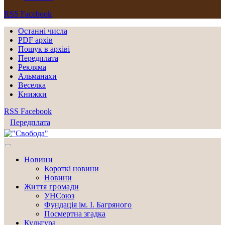
RSS
Facebook
Останні числа
PDF архів
Пошук в архіві
Передплата
Рекляма
Альманахи
Веселка
Книжки
RSS
Facebook
Передплата
Новини
Короткі новини
Новини
Життя громади
УНСоюз
Фундація ім. І. Багряного
Посмертна згадка
Культура