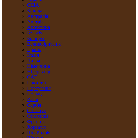
США
Канада
Австралія
Австрія
Арґентина
Бельгія
Білорусь
Великобританія
Ізраїль
Італія
Литва
Німеччина
Нідерлянди
ОАЕ
Пакистан
Португалія
Польща
Росія
Сербія
Сінґапур
Фінляндія
Франція
Хорватія
Швайцарія