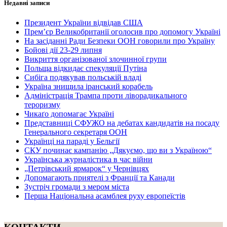
Недавні записи
Президент України відвідав США
Прем’єр Великобританії оголосив про допомогу Україні
На засіданні Ради Безпеки ООН говорили про Україну
Бойові дії 23-29 липня
Викриття організованої злочинної групи
Польща відкидає спекуляції Путіна
Сибіга подякував польській владі
Україна знищила іранський корабель
Адміністрація Трампа проти ліворадикального
тероризму
Чикаґо допомагає Україні
Представниці СФУЖО на дебатах кандидатів на посаду
Генерального секретаря ООН
Українці на параді у Бельгії
СКУ починає кампанію „Дякуємо, що ви з Україною“
Українська журналістика в час війни
„Петрівський ярмарок“ у Чернівцях
Допомагають приятелі з Франції та Канади
Зустріч громади з мером міста
Перша Національна асамблея руху европеїстів