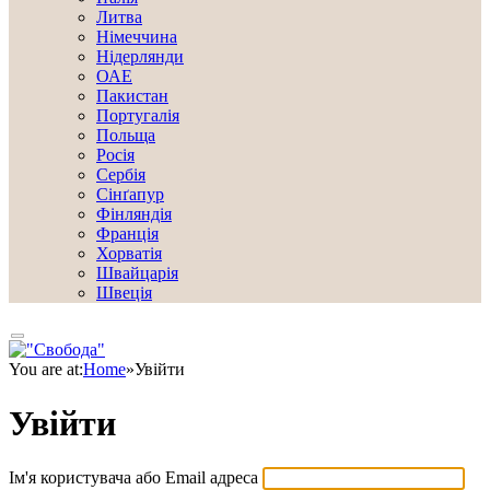
Литва
Німеччина
Нідерлянди
ОАЕ
Пакистан
Португалія
Польща
Росія
Сербія
Сінґапур
Фінляндія
Франція
Хорватія
Швайцарія
Швеція
You are at:
Home
»
Увійти
Увійти
Ім'я користувача або Email адреса