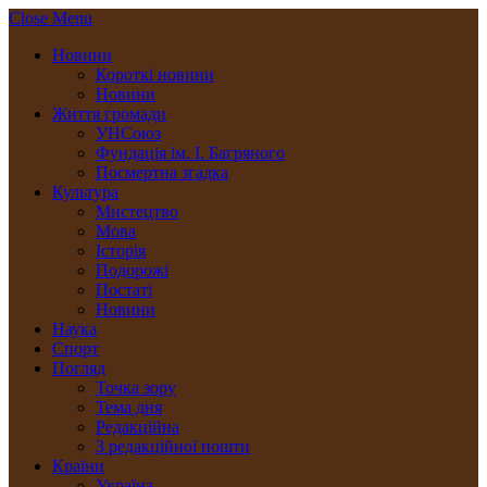
Close Menu
Новини
Короткі новини
Новини
Життя громади
УНСоюз
Фундація ім. І. Багряного
Посмертна згадка
Культура
Мистецтво
Мова
Історія
Подорожі
Постаті
Новини
Наука
Спорт
Погляд
Точка зору
Тема дня
Редакційна
З редакційної пошти
Країни
Україна