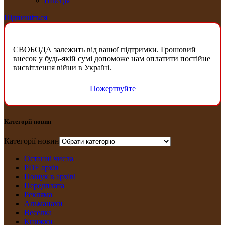
Швеція
Підпишіться
СВОБОДА залежить від вашої підтримки. Грошовий
внесок у будь-якій сумі допоможе нам оплатити постійне
висвітлення війни в Україні.
Пожертвуйте
Категорії новин
Категорії новин
Останні числа
PDF архів
Пошук в архіві
Передплата
Рекляма
Альманахи
Веселка
Книжки