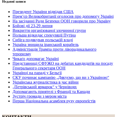
Недавні записи
Президент України відвідав США
Прем’єр Великобританії оголосив про допомогу Україні
На засіданні Ради Безпеки ООН говорили про Україну
Бойові дії 23-29 липня
Викриття організованої злочинної групи
Польща відкидає спекуляції Путіна
Сибіга подякував польській владі
Україна знищила іранський корабель
Адміністрація Трампа проти ліворадикального
тероризму
Чикаґо допомагає Україні
Представниці СФУЖО на дебатах кандидатів на посаду
Генерального секретаря ООН
Українці на параді у Бельгії
СКУ починає кампанію „Дякуємо, що ви з Україною“
Українська журналістика в час війни
„Петрівський ярмарок“ у Чернівцях
Допомагають приятелі з Франції та Канади
Зустріч громади з мером міста
Перша Національна асамблея руху европеїстів