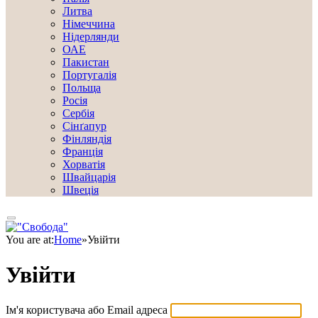
Литва
Німеччина
Нідерлянди
ОАЕ
Пакистан
Португалія
Польща
Росія
Сербія
Сінґапур
Фінляндія
Франція
Хорватія
Швайцарія
Швеція
You are at:
Home
»
Увійти
Увійти
Ім'я користувача або Email адреса