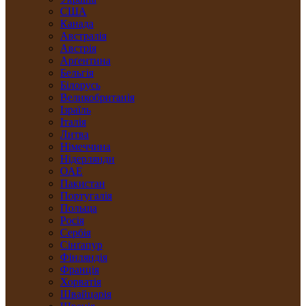
США
Канада
Австралія
Австрія
Арґентина
Бельгія
Білорусь
Великобританія
Ізраїль
Італія
Литва
Німеччина
Нідерлянди
ОАЕ
Пакистан
Португалія
Польща
Росія
Сербія
Сінґапур
Фінляндія
Франція
Хорватія
Швайцарія