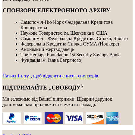
СПОНЗОРИ ЕЛЕКТРОННОГО АРХІВУ
Самопоміч-Ню Йорк Федеральна Кредитова
Кооператива
Наукове Товариство ім. Шевченка в США
Самопоміч – Федеральна Кредитова Спілка, Чикаґо
Федеральнa Kредитнa Спілка CУMA (Йонкерс)
Анонімний жертводавець
The Heritage Foundation 1st Security Savings Bank
Фундація ім. Івана Багряного
Натисніть тут, щоб відкрити список спонзорів
ПІДТРИМАЙТЕ „СВОБОДУ“
Ми залежимо від Вашої підтримки. Щедрий дарунок
допоможе нам продовжити служити громаді.