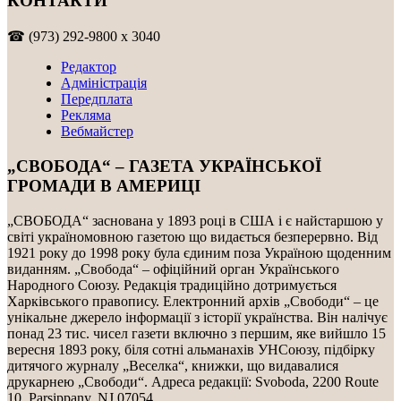
КОНТАКТИ
☎ (973) 292-9800 x 3040
Редактор
Адміністрація
Передплата
Рекляма
Вебмайстер
„СВОБОДА“ – ГАЗЕТА УКРАЇНСЬКОЇ
ГРОМАДИ В АМЕРИЦІ
„СВОБОДА“ заснована у 1893 році в США і є найстаршою у
світі україномовною газетою що видається безперервно. Від
1921 року до 1998 року була єдиним поза Україною щоденним
виданням. „Свобода“ – офіційний орган Українського
Народного Союзу. Редакція традиційно дотримується
Харківського правопису. Електронний архів „Свободи“ – це
унікальне джерело інформації з історії українства. Він налічує
понад 23 тис. чисел газети включно з першим, яке вийшло 15
вересня 1893 року, біля сотні альманахів УНСоюзу, підбірку
дитячого журналу „Веселка“, книжки, що видавалися
друкарнею „Свободи“. Адреса редакції: Svoboda, 2200 Route
10, Parsippany, NJ 07054