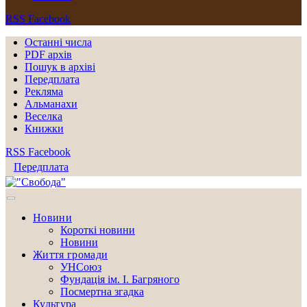
RSS
Facebook
Останні числа
PDF архів
Пошук в архіві
Передплата
Рекляма
Альманахи
Веселка
Книжки
RSS
Facebook
Передплата
Новини
Короткі новини
Новини
Життя громади
УНСоюз
Фундація ім. І. Багряного
Посмертна згадка
Культура