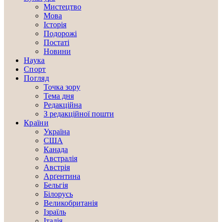
Мистецтво
Мова
Історія
Подорожі
Постаті
Новини
Наука
Спорт
Погляд
Точка зору
Тема дня
Редакційна
З редакційної пошти
Країни
Україна
США
Канада
Австралія
Австрія
Арґентина
Бельгія
Білорусь
Великобританія
Ізраїль
Італія