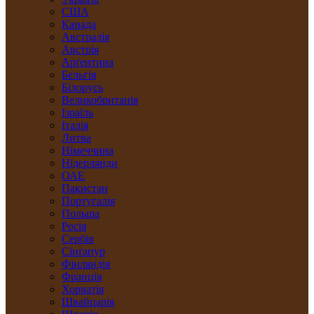
США
Канада
Австралія
Австрія
Арґентина
Бельгія
Білорусь
Великобританія
Ізраїль
Італія
Литва
Німеччина
Нідерлянди
ОАЕ
Пакистан
Португалія
Польща
Росія
Сербія
Сінґапур
Фінляндія
Франція
Хорватія
Швайцарія