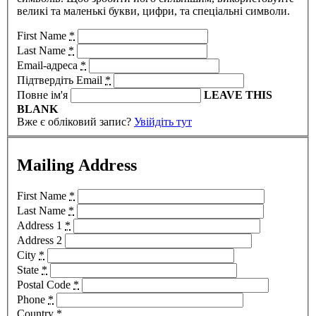
великі та маленькі букви, цифри, та спеціальні символи.
First Name
*
Last Name
*
Email-адреса
*
Підтвердіть Email
*
Повне ім'я
LEAVE THIS
BLANK
Вже є обліковий запис?
Увійдіть тут
Mailing Address
First Name
*
Last Name
*
Address 1
*
Address 2
City
*
State
*
Postal Code
*
Phone
*
Country
*