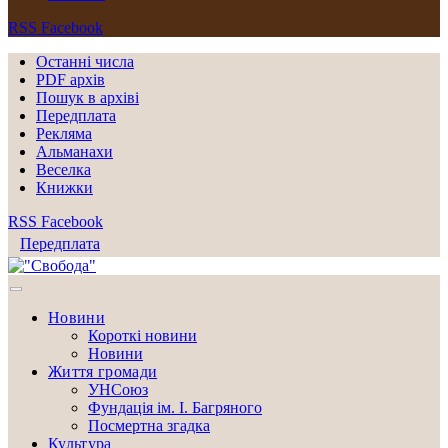
RSS
Facebook
Останні числа
PDF архів
Пошук в архіві
Передплата
Рекляма
Альманахи
Веселка
Книжки
RSS
Facebook
Передплата
Новини
Короткі новини
Новини
Життя громади
УНСоюз
Фундація ім. І. Багряного
Посмертна згадка
Культура