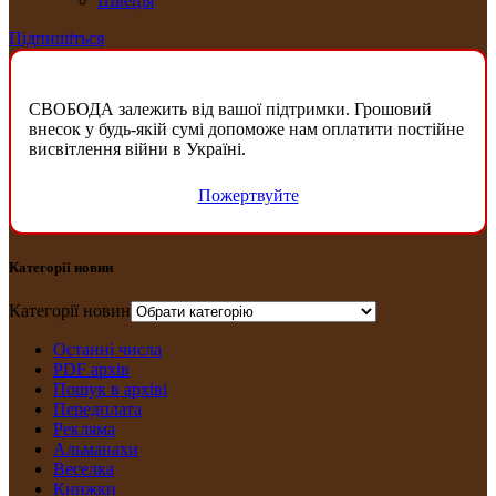
Швеція
Підпишіться
СВОБОДА залежить від вашої підтримки. Грошовий
внесок у будь-якій сумі допоможе нам оплатити постійне
висвітлення війни в Україні.
Пожертвуйте
Категорії новин
Категорії новин
Останні числа
PDF архів
Пошук в архіві
Передплата
Рекляма
Альманахи
Веселка
Книжки