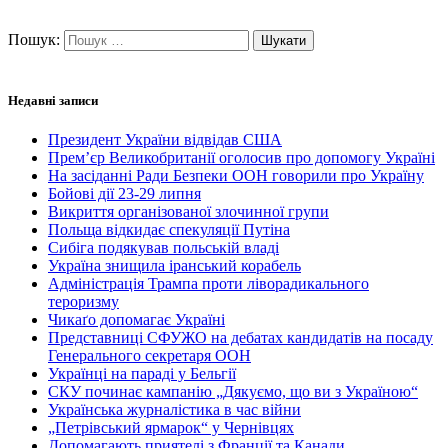
Пошук:
Недавні записи
Президент України відвідав США
Прем’єр Великобританії оголосив про допомогу Україні
На засіданні Ради Безпеки ООН говорили про Україну
Бойові дії 23-29 липня
Викриття організованої злочинної групи
Польща відкидає спекуляції Путіна
Сибіга подякував польській владі
Україна знищила іранський корабель
Адміністрація Трампа проти ліворадикального
тероризму
Чикаґо допомагає Україні
Представниці СФУЖО на дебатах кандидатів на посаду
Генерального секретаря ООН
Українці на параді у Бельгії
СКУ починає кампанію „Дякуємо, що ви з Україною“
Українська журналістика в час війни
„Петрівський ярмарок“ у Чернівцях
Допомагають приятелі з Франції та Канади