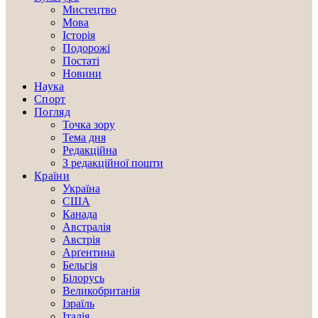
Мистецтво
Мова
Історія
Подорожі
Постаті
Новини
Наука
Спорт
Погляд
Точка зору
Тема дня
Редакційна
З редакційної пошти
Країни
Україна
США
Канада
Австралія
Австрія
Арґентина
Бельгія
Білорусь
Великобританія
Ізраїль
Італія