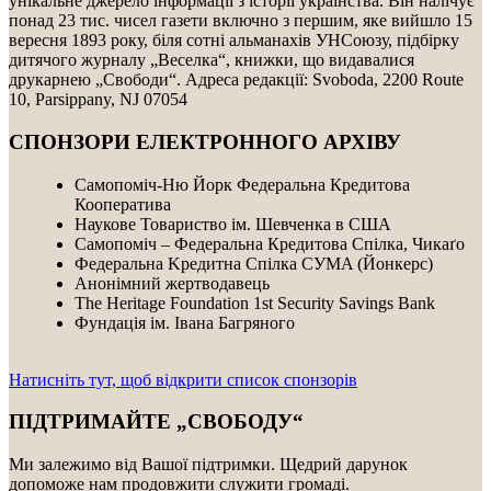
унікальне джерело інформації з історії українства. Він налічує
понад 23 тис. чисел газети включно з першим, яке вийшло 15
вересня 1893 року, біля сотні альманахів УНСоюзу, підбірку
дитячого журналу „Веселка“, книжки, що видавалися
друкарнею „Свободи“. Адреса редакції: Svoboda, 2200 Route
10, Parsippany, NJ 07054
СПОНЗОРИ ЕЛЕКТРОННОГО АРХІВУ
Самопоміч-Ню Йорк Федеральна Кредитова
Кооператива
Наукове Товариство ім. Шевченка в США
Самопоміч – Федеральна Кредитова Спілка, Чикаґо
Федеральнa Kредитнa Спілка CУMA (Йонкерс)
Анонімний жертводавець
The Heritage Foundation 1st Security Savings Bank
Фундація ім. Івана Багряного
Натисніть тут, щоб відкрити список спонзорів
ПІДТРИМАЙТЕ „СВОБОДУ“
Ми залежимо від Вашої підтримки. Щедрий дарунок
допоможе нам продовжити служити громаді.