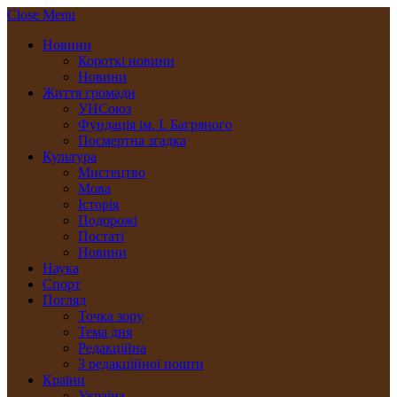
Close Menu
Новини
Короткі новини
Новини
Життя громади
УНСоюз
Фундація ім. І. Багряного
Посмертна згадка
Культура
Мистецтво
Мова
Історія
Подорожі
Постаті
Новини
Наука
Спорт
Погляд
Точка зору
Тема дня
Редакційна
З редакційної пошти
Країни
Україна