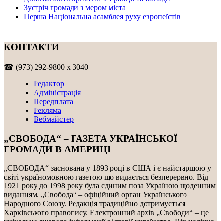
Зустріч громади з мером міста
Перша Національна асамблея руху европеїстів
КОНТАКТИ
☎ (973) 292-9800 x 3040
Редактор
Адміністрація
Передплата
Рекляма
Вебмайстер
„СВОБОДА“ – ГАЗЕТА УКРАЇНСЬКОЇ
ГРОМАДИ В АМЕРИЦІ
„СВОБОДА“ заснована у 1893 році в США і є найстаршою у
світі україномовною газетою що видається безперервно. Від
1921 року до 1998 року була єдиним поза Україною щоденним
виданням. „Свобода“ – офіційний орган Українського
Народного Союзу. Редакція традиційно дотримується
Харківського правопису. Електронний архів „Свободи“ – це