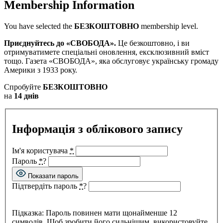
Membership Information
You have selected the
БЕЗКОШТОВНО
membership level.
Приєднуйтесь до «СВОБОДА».
Це безкоштовно, і ви
отримуватимете спеціальні оновлення, ексклюзивний вміст
тощо. Газета «СВОБОДА», яка обслуговує українську громаду
Америки з 1933 року.
Спробуйте
БЕЗКОШТОВНО
на
14 днів
Інформація з облікового запису
Ім'я користувача
*
Пароль
*
?
Показати пароль
Підтвердіть пароль
*
?
Підказка: Пароль повинен мати щонайменше 12
символів. Щоб зробити його сильнішим, використовуйте