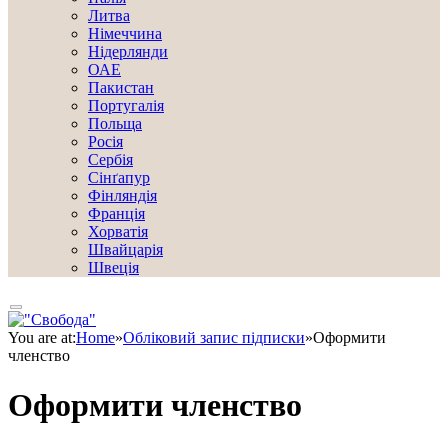
Литва
Німеччина
Нідерлянди
ОАЕ
Пакистан
Португалія
Польща
Росія
Сербія
Сінґапур
Фінляндія
Франція
Хорватія
Швайцарія
Швеція
You are at:
Home
»
Обліковий запис підписки
»
Оформити
членство
Оформити членство