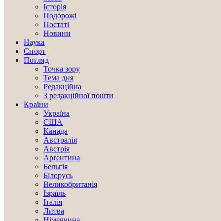
Історія
Подорожі
Постаті
Новини
Наука
Спорт
Погляд
Точка зору
Тема дня
Редакційна
З редакційної пошти
Країни
Україна
США
Канада
Австралія
Австрія
Арґентина
Бельгія
Білорусь
Великобританія
Ізраїль
Італія
Литва
Німеччина