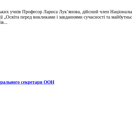
ських учнів Професор Лариса Лук’янова, дійсний член Національн
ії „Освіта перед викликами і завданнями сучасності та майбутньо
в...
ерального секретаря ООН