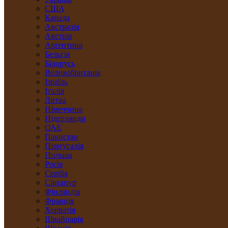
США
Канада
Австралія
Австрія
Арґентина
Бельгія
Білорусь
Великобританія
Ізраїль
Італія
Литва
Німеччина
Нідерлянди
ОАЕ
Пакистан
Португалія
Польща
Росія
Сербія
Сінґапур
Фінляндія
Франція
Хорватія
Швайцарія