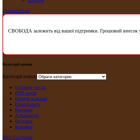
Швеція
Підпишіться
СВОБОДА залежить від вашої підтримки. Грошовий внесок у б
Категорії новин
Категорії новин
Останні числа
PDF архів
Пошук в архіві
Передплата
Рекляма
Альманахи
Веселка
Книжки
RSS
Facebook