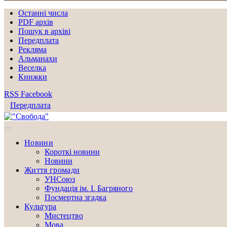
Останні числа
PDF архів
Пошук в архіві
Передплата
Рекляма
Альманахи
Веселка
Книжки
RSS
Facebook
Передплата
Новини
Короткі новини
Новини
Життя громади
УНСоюз
Фундація ім. І. Багряного
Посмертна згадка
Культура
Мистецтво
Мова