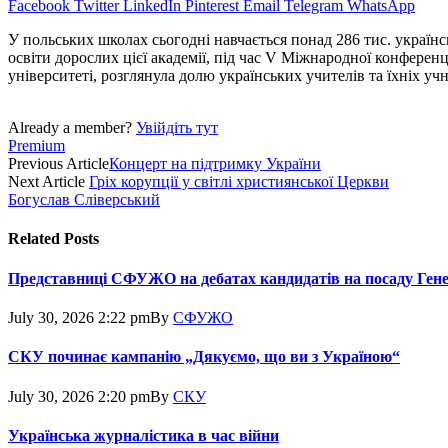
Facebook
Twitter
LinkedIn
Pinterest
Email
Telegram
WhatsApp
У польських школах сьогодні навчається понад 286 тис. україн
освіти дорослих цієї академії, під час V Міжнародної конференц
університеті, розглянула долю українських учителів та їхніх учні
Already a member?
Увійдіть тут
Premium
Previous Article
Концерт на підтримку України
Next Article
Гріх корупції у світлі християнської Церкви
Богуслав Сліверський
Related
Posts
Представниці СФУЖО на дебатах кандидатів на посаду Ген
July 30, 2026 2:22 pm
By
СФУЖО
СКУ починає кампанію „Дякуємо, що ви з Україною“
July 30, 2026 2:20 pm
By
СКУ
Українська журналістика в час війни