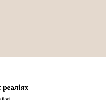
 реаліях
s Read