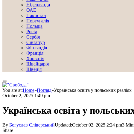
Нідерлянди
ОАЕ
Пакистан
Португалія
Польща
Росія
Сербія
Сінґапур
Фінляндія
Франція
Хорватія
Швайцарія
Швеція
You are at:
Home
»
Погляд
»
Українська освіта у польських реаліях
October 2, 2025 1:49 pm
Українська освіта у польських
By
Богуслав Сліверський
Updated:
October 02, 2025 2:24 pm
3 Min
Share