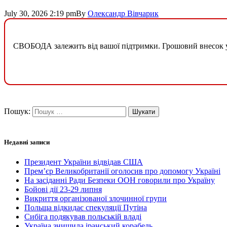
July 30, 2026 2:19 pm
By
Олександр Вівчарик
СВОБОДА залежить від вашої підтримки. Грошовий внесок у б
Пошук:
Недавні записи
Президент України відвідав США
Прем’єр Великобританії оголосив про допомогу Україні
На засіданні Ради Безпеки ООН говорили про Україну
Бойові дії 23-29 липня
Викриття організованої злочинної групи
Польща відкидає спекуляції Путіна
Сибіга подякував польській владі
Україна знищила іранський корабель