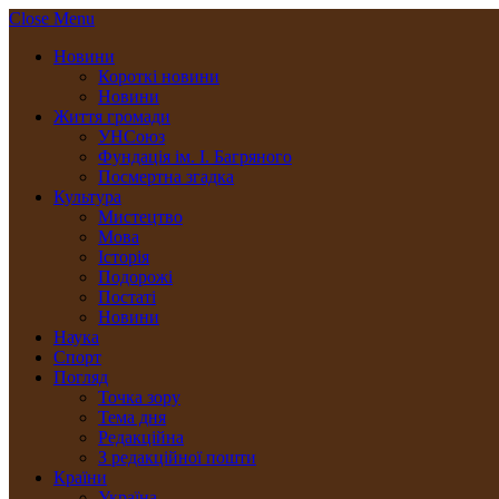
Close Menu
Новини
Короткі новини
Новини
Життя громади
УНСоюз
Фундація ім. І. Багряного
Посмертна згадка
Культура
Мистецтво
Мова
Історія
Подорожі
Постаті
Новини
Наука
Спорт
Погляд
Точка зору
Тема дня
Редакційна
З редакційної пошти
Країни
Україна