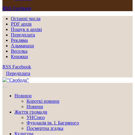
RSS
Facebook
Останні числа
PDF архів
Пошук в архіві
Передплата
Рекляма
Альманахи
Веселка
Книжки
RSS
Facebook
Передплата
Новини
Короткі новини
Новини
Життя громади
УНСоюз
Фундація ім. І. Багряного
Посмертна згадка
Культура