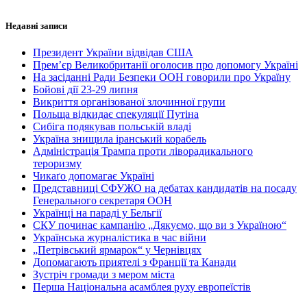
Недавні записи
Президент України відвідав США
Прем’єр Великобританії оголосив про допомогу Україні
На засіданні Ради Безпеки ООН говорили про Україну
Бойові дії 23-29 липня
Викриття організованої злочинної групи
Польща відкидає спекуляції Путіна
Сибіга подякував польській владі
Україна знищила іранський корабель
Адміністрація Трампа проти ліворадикального
тероризму
Чикаґо допомагає Україні
Представниці СФУЖО на дебатах кандидатів на посаду
Генерального секретаря ООН
Українці на параді у Бельгії
СКУ починає кампанію „Дякуємо, що ви з Україною“
Українська журналістика в час війни
„Петрівський ярмарок“ у Чернівцях
Допомагають приятелі з Франції та Канади
Зустріч громади з мером міста
Перша Національна асамблея руху европеїстів