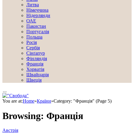
Литва
Німеччина
Нідерлянди
ОАЕ
Пакистан
Португалія
Польща
Росія
Сербія
Сінґапур
Фінляндія
Франція
Хорватія
Швайцарія
Швеція
You are at:
Home
»
Країни
»
Category: "Франція" (Page 5)
Browsing:
Франція
Австрія