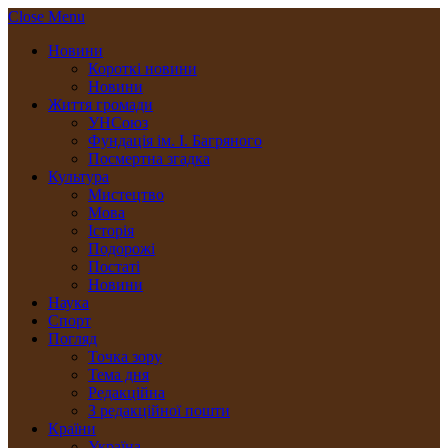
Close Menu
Новини
Короткі новини
Новини
Життя громади
УНСоюз
Фундація ім. І. Багряного
Посмертна згадка
Культура
Мистецтво
Мова
Історія
Подорожі
Постаті
Новини
Наука
Спорт
Погляд
Точка зору
Тема дня
Редакційна
З редакційної пошти
Країни
Україна