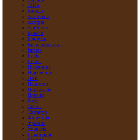
США
Канада
Австралія
Австрія
Арґентина
Бельгія
Білорусь
Великобританія
Ізраїль
Італія
Литва
Німеччина
Нідерлянди
ОАЕ
Пакистан
Португалія
Польща
Росія
Сербія
Сінґапур
Фінляндія
Франція
Хорватія
Швайцарія