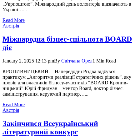
„Укрпоштою“. Міжнародний день волонтерів відзначають в
Україні…...
Read More
Австрія
Міжнародна бізнес-спільнота BOARD
діє
January 2, 2025 12:13 pm
By
Світлана Орел
1 Min Read
КРОПИВНИЦЬКИЙ. – Напередодні Різдва відбувся
практикум „Алго­ритми реалізації стратегічних рішень“, яку
провів для власників бізнесу-учасників “BOARD Кропив­
ницький” Юрій Фридман – ментор Board, доктор бізнес-
адміністрування, керуючий партнер…...
Read More
Австрія
Закінчився Всеукраїнський
літературний конкурс