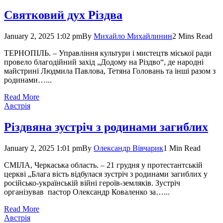
Святковий дух Різдва
January 2, 2025 1:02 pm
By
Михайло Михайлинин
2 Mins Read
ТЕРНОПІЛЬ. – Управління культури і мистецтв міської ради
провело благодійний захід „Додому на Різдво“, де народні
майстрині Людмила Павлова, Тетяна Головань та інші разом з
родинами…...
Read More
Австрія
Різдвяна зустріч з родинами загиблих
January 2, 2025 1:01 pm
By
Олександр Вівчарик
1 Min Read
СМІЛА, Черкаська область. – 21 грудня у протестантській
церкві „Блага вість відбулася зустріч з родинами загиблих у
російсько-українській війні героїв-земляків. Зустріч
організував пастор Олександр Коваленко за…...
Read More
Австрія