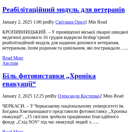
Реабілітаційний модуль для ветеранів
January 2, 2025 1:00 pm
By
Світлана Орел
1 Min Read
КРОПИВНИЦЬКИЙ. – У приміщенні міської лікарні швидкої
медичної допомоги 16 грудня відкрили безбар’єрний
реабілітаційний модуль для надання допомоги ветеранам,
ветеранкам, їхнім родинам та цивільним, які постраждали…...
Read More
Австрія
Біль фотовиставки „Хроніка
евакуації“
January 2, 2025 12:25 pm
By
Олександр Костирко
2 Mins Read
ЧЕРКАСИ. – У Черкаському національному університеті ім.
Богдана Хмельницького представили фотовиставку „Хроніка
евакуації“. „15 світлин зробили працівники благодійного
фонду „Схід SOS“ під час евакуації людей з…...
Read More