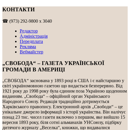
КОНТАКТИ
☎ (973) 292-9800 x 3040
Редактор
Адміністрація
Передплата
Рекляма
Вебмайстер
„СВОБОДА“ – ГАЗЕТА УКРАЇНСЬКОЇ
ГРОМАДИ В АМЕРИЦІ
„СВОБОДА“ заснована у 1893 році в США і є найстаршою у
світі україномовною газетою що видається безперервно. Від
1921 року до 1998 року була єдиним поза Україною щоденним
виданням. „Свобода“ – офіційний орган Українського
Народного Союзу. Редакція традиційно дотримується
Харківського правопису. Електронний архів „Свободи“ – це
унікальне джерело інформації з історії українства. Він налічує
понад 23 тис. чисел газети включно з першим, яке вийшло 15
вересня 1893 року, біля сотні альманахів УНСоюзу, підбірку
дитячого журналу „Веселка“, книжки, що видавалися