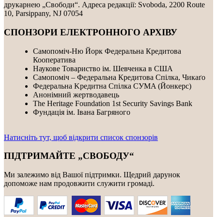
друкарнею „Свободи“. Адреса редакції: Svoboda, 2200 Route
10, Parsippany, NJ 07054
СПОНЗОРИ ЕЛЕКТРОННОГО АРХІВУ
Самопоміч-Ню Йорк Федеральна Кредитова
Кооператива
Наукове Товариство ім. Шевченка в США
Самопоміч – Федеральна Кредитова Спілка, Чикаґо
Федеральнa Kредитнa Спілка CУMA (Йонкерс)
Анонімний жертводавець
The Heritage Foundation 1st Security Savings Bank
Фундація ім. Івана Багряного
Натисніть тут, щоб відкрити список спонзорів
ПІДТРИМАЙТЕ „СВОБОДУ“
Ми залежимо від Вашої підтримки. Щедрий дарунок
допоможе нам продовжити служити громаді.