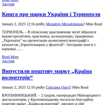
Австрія
Книга про марки України і Тернополя
January 2, 2025 12:16 pm
By
Михайло Михайлинин
2 Mins Read
ТЕРНОПІЛЬ. – В обласному краєзнавчому музеї зібралися
відомі просвітяни, краєзнавці, колекціонери, працівники
„Укрпошти“ на презентацію колективної монографії з
каталогом „Тернопільщина у філателії“. Авторами книги є
науковці…...
Read More
Австрія
Випустили поштову марку „Країна
волонтерів“
January 2, 2025 12:16 pm
By
Світлана Орел
2 Mins Read
КРОПИВНИЦЬКИЙ. – 2 грудня, напе­редодні Міжнародного
дня волонтерів, у Кропивницькому погасили благодійну
поштову марку „Країна волонтерів“, введену в обіг