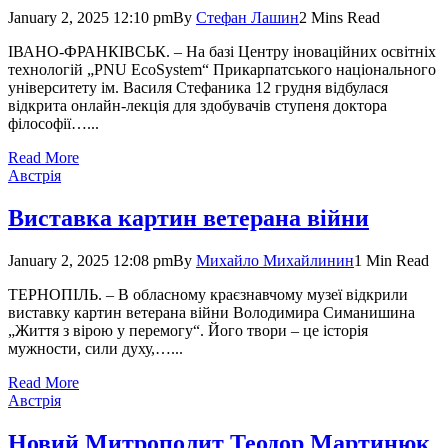
January 2, 2025 12:10 pm
By
Стефан Лашин
2 Mins Read
ІВАНО-ФРАНКІВСЬК. – На базі Цент­ру іноваційних освітніх
технологій „PNU EcoSystem“ Прикарпат­ського національного
університету ім. Васи­ля Стефаника 12 грудня відбулася
відкрита онлайн-лекція для здобувачів ступеня доктора
філософії…...
Read More
Австрія
Виставка картин ветерана війни
January 2, 2025 12:08 pm
By
Михайло Михайлинин
1 Min Read
ТЕРНОПІЛЬ. – В обласному краєзнавчому музеї відкрили
виставку картин ветерана війни Володимира Симанишина
„Життя з вірою у перемогу“. Його твори – це історія
мужности, сили духу,…...
Read More
Австрія
Новий Митрополит Теодор Мартинюк