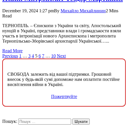
December 19, 2024 1:27 pm
By
Михайло Михайлинин
2 Mins
Read
ТЕРНОПІЛЬ. – Єпископи з України та світу, Апостольський
нунцій в Україні, представники влади і громадськости взяли
участь в інтронізації нового Архиєпископа і митрополита
Тернопіль­сько-Зборівської архиєпархії Української…...
Read More
Previous
1
…
3
4
5
6
7
…
10
Next
СВОБОДА залежить від вашої підтримки. Грошовий
внесок у будь-якій сумі допоможе нам оплатити постійне
висвітлення війни в Україні.
Пожертвуйте
Пошук: