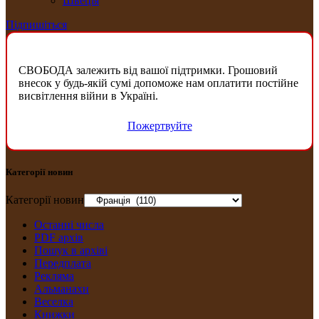
Швеція
Підпишіться
СВОБОДА залежить від вашої підтримки. Грошовий
внесок у будь-якій сумі допоможе нам оплатити постійне
висвітлення війни в Україні.
Пожертвуйте
Категорії новин
Категорії новин
Останні числа
PDF архів
Пошук в архіві
Передплата
Рекляма
Альманахи
Веселка
Книжки