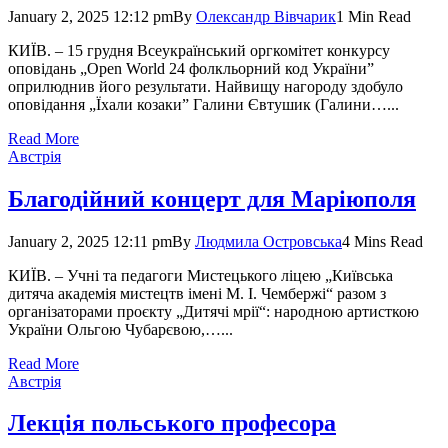
January 2, 2025 12:12 pm
By
Олександр Вівчарик
1 Min Read
КИЇВ. – 15 грудня Всеукраїнський оргкомітет конкурсу
оповідань „Open World 24 фолкльорний код України”
оприлюднив його результати. Най­вищу нагороду здобуло
оповідання „Їхали козаки” Галини Євтушик (Галини…...
Read More
Австрія
Благодійний концерт для Маріюполя
January 2, 2025 12:11 pm
By
Людмила Островська
4 Mins Read
КИЇВ. – Учні та педагоги Мистець­кого ліцею „Київська
дитяча академія мистецтв імені М. І. Чембержі“ разом з
організаторами проєкту „Дитячі мрії“: народною артисткою
України Ольгою Чубарєвою,…...
Read More
Австрія
Лекція польського професора