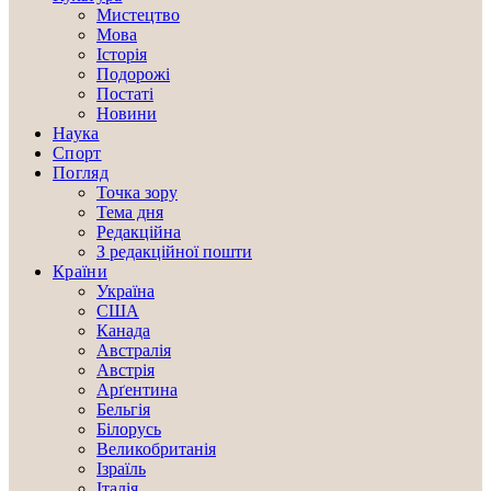
Мистецтво
Мова
Історія
Подорожі
Постаті
Новини
Наука
Спорт
Погляд
Точка зору
Тема дня
Редакційна
З редакційної пошти
Країни
Україна
США
Канада
Австралія
Австрія
Арґентина
Бельгія
Білорусь
Великобританія
Ізраїль
Італія