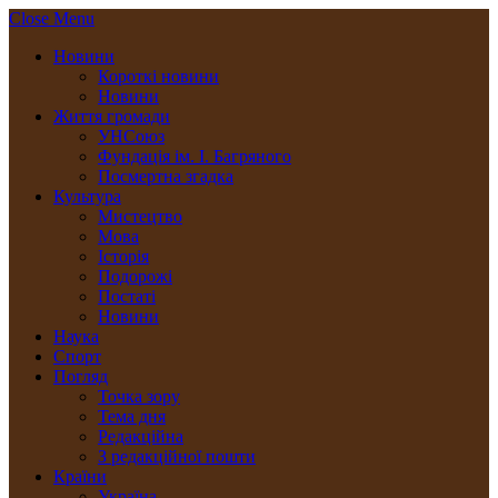
Close Menu
Новини
Короткі новини
Новини
Життя громади
УНСоюз
Фундація ім. І. Багряного
Посмертна згадка
Культура
Мистецтво
Мова
Історія
Подорожі
Постаті
Новини
Наука
Спорт
Погляд
Точка зору
Тема дня
Редакційна
З редакційної пошти
Країни
Україна