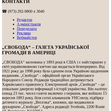
КОНТАКТИ
☎ (973) 292-9800 x 3040
Редактор
Адміністрація
Передплата
Рекляма
Вебмайстер
„СВОБОДА“ – ГАЗЕТА УКРАЇНСЬКОЇ
ГРОМАДИ В АМЕРИЦІ
„СВОБОДА“ заснована у 1893 році в США і є найстаршою у
світі україномовною газетою що видається безперервно. Від
1921 року до 1998 року була єдиним поза Україною щоденним
виданням. „Свобода“ – офіційний орган Українського
Народного Союзу. Редакція традиційно дотримується
Харківського правопису. Електронний архів „Свободи“ – це
унікальне джерело інформації з історії українства. Він налічує
понад 23 тис. чисел газети включно з першим, яке вийшло 15
вересня 1893 року, біля сотні альманахів УНСоюзу, підбірку
дитячого журналу „Веселка“, книжки, що видавалися
друкарнею „Свободи“. Адреса редакції: Svoboda, 2200 Route