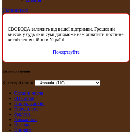
Швеція
Підпишіться
СВОБОДА залежить від вашої підтримки. Грошовий
внесок у будь-якій сумі допоможе нам оплатити постійне
висвітлення війни в Україні.
Пожертвуйте
Категорії новин
Категорії новин
Останні числа
PDF архів
Пошук в архіві
Передплата
Рекляма
Альманахи
Веселка
Книжки