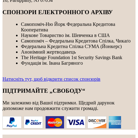
10, Parsippany, NJ 07054
СПОНЗОРИ ЕЛЕКТРОННОГО АРХІВУ
Самопоміч-Ню Йорк Федеральна Кредитова
Кооператива
Наукове Товариство ім. Шевченка в США
Самопоміч – Федеральна Кредитова Спілка, Чикаґо
Федеральнa Kредитнa Спілка CУMA (Йонкерс)
Анонімний жертводавець
The Heritage Foundation 1st Security Savings Bank
Фундація ім. Івана Багряного
Натисніть тут, щоб відкрити список спонзорів
ПІДТРИМАЙТЕ „СВОБОДУ“
Ми залежимо від Вашої підтримки. Щедрий дарунок
допоможе нам продовжити служити громаді.