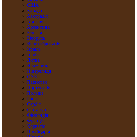
США
Канада
Австралія
Австрія
Арґентина
Бельгія
Білорусь
Великобританія
Ізраїль
Італія
Литва
Німеччина
Нідерлянди
ОАЕ
Пакистан
Португалія
Польща
Росія
Сербія
Сінґапур
Фінляндія
Франція
Хорватія
Швайцарія