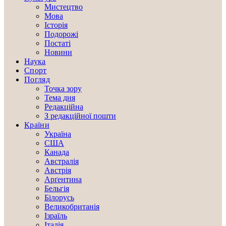
Мистецтво
Мова
Історія
Подорожі
Постаті
Новини
Наука
Спорт
Погляд
Точка зору
Тема дня
Редакційна
З редакційної пошти
Країни
Україна
США
Канада
Австралія
Австрія
Арґентина
Бельгія
Білорусь
Великобританія
Ізраїль
Італія