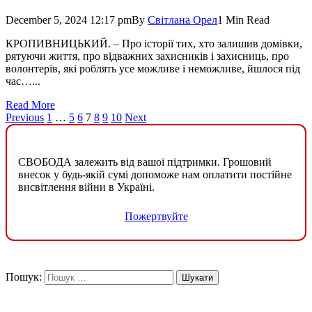
December 5, 2024 12:17 pm
By
Світлана Орел
1 Min Read
КРОПИВНИЦЬКИЙ. – Про історії тих, хто залишив домівки,
рятуючи життя, про відважних захисників і захисниць, про
волонтерів, які роблять усе можливе і неможливе, йшлося під
час…...
Read More
Previous
1
…
5
6
7
8
9
10
Next
СВОБОДА залежить від вашої підтримки. Грошовий
внесок у будь-якій сумі допоможе нам оплатити постійне
висвітлення війни в Україні.
Пожертвуйте
Пошук: