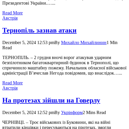
Прези­дентові України.…...
Read More
Австрія
Тернопіль зазнав атаки
December 5, 2024 12:53 pm
By
Михайло Михайлинин
1 Min
Read
ТЕРНОПІЛЬ. – 2 грудня вночі ворог атакував ударним
безпілотником багатоквартирний будинок в Тернополі, що
спричинило маштабну пожежу. Начальник обласної військової
адміністрації В’ячеслав Негода повідомив, що внаслідок…...
Read More
Австрія
На протезах зійшли на Говерлу
December 5, 2024 12:52 pm
By
Укрінформ
2 Mins Read
ЧЕРНІВЦІ. – Троє військових із Буковини, які на війні
втратили кінцівки і пересуваються на протезах, змогли