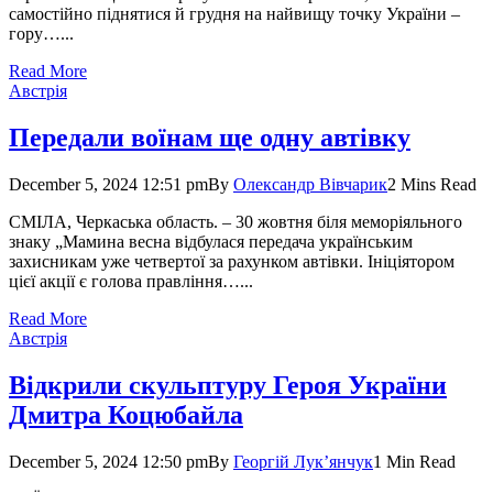
самостійно піднятися й грудня на найвищу точку України –
гору…...
Read More
Австрія
Передали воїнам ще одну автівку
December 5, 2024 12:51 pm
By
Олександр Вівчарик
2 Mins Read
СМІЛА, Черкаська область. – 30 жовтня біля меморіяльного
знаку „Мамина весна відбулася передача українським
захисникам уже четвертої за рахунком автівки. Ініціятором
цієї акції є голова правління…...
Read More
Австрія
Відкрили скульптуру Героя України
Дмитра Коцюбайла
December 5, 2024 12:50 pm
By
Георгій Лук’янчук
1 Min Read