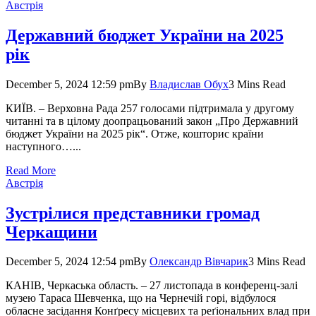
Австрія
Державний бюджет України на 2025
рік
December 5, 2024 12:59 pm
By
Владислав Обух
3 Mins Read
КИЇВ. – Верховна Рада 257 голосами підтримала у другому
читанні та в цілому доопрацьований закон „Про Державний
бюджет України на 2025 рік“. Отже, кошторис країни
наступного…...
Read More
Австрія
Зустрілися представники громад
Черкащини
December 5, 2024 12:54 pm
By
Олександр Вівчарик
3 Mins Read
КАНІВ, Черкаська область. – 27 листопада в конференц-залі
музею Тараса Шевченка, що на Чернечій горі, відбулося
обласне засідання Конґ­ресу місцевих та реґіональних влад при