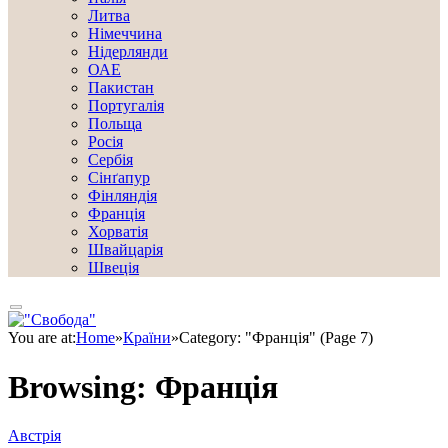
Литва
Німеччина
Нідерлянди
ОАЕ
Пакистан
Португалія
Польща
Росія
Сербія
Сінґапур
Фінляндія
Франція
Хорватія
Швайцарія
Швеція
You are at:
Home
»
Країни
»
Category: "Франція" (Page 7)
Browsing:
Франція
Австрія