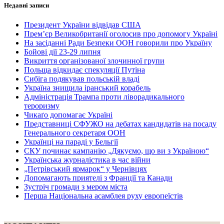
Недавні записи
Президент України відвідав США
Прем’єр Великобританії оголосив про допомогу Україні
На засіданні Ради Безпеки ООН говорили про Україну
Бойові дії 23-29 липня
Викриття організованої злочинної групи
Польща відкидає спекуляції Путіна
Сибіга подякував польській владі
Україна знищила іранський корабель
Адміністрація Трампа проти ліворадикального
тероризму
Чикаґо допомагає Україні
Представниці СФУЖО на дебатах кандидатів на посаду
Генерального секретаря ООН
Українці на параді у Бельгії
СКУ починає кампанію „Дякуємо, що ви з Україною“
Українська журналістика в час війни
„Петрівський ярмарок“ у Чернівцях
Допомагають приятелі з Франції та Канади
Зустріч громади з мером міста
Перша Національна асамблея руху европеїстів