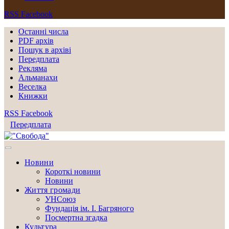
RSS
Facebook
Останні числа
PDF архів
Пошук в архіві
Передплата
Рекляма
Альманахи
Веселка
Книжки
RSS
Facebook
Передплата
Новини
Короткі новини
Новини
Життя громади
УНСоюз
Фундація ім. І. Багряного
Посмертна згадка
Культура