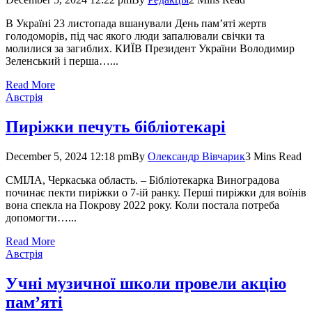
В Україні 23 листопада вшанували День пам’яті жертв
голодоморів, під час якого люди запалювали свічки та
молилися за загиблих. КИЇВ Президент України Володимир
Зеленський і перша…...
Read More
Австрія
Пиріжки печуть бібліотекарі
December 5, 2024 12:18 pm
By
Олександр Вівчарик
3 Mins Read
СМІЛА, Черкаська область. – Біб­ліо­текарка Виногра­дова
починає пекти пиріжки о 7-ій ранку. Перші пиріжки для воїнів
вона спекла на Покрову 2022 року. Коли постала потреба
допомогти…...
Read More
Австрія
Учні музичної школи провели акцію
пам’яті