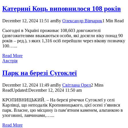
Катерині Коць виповнилося 108 років
December 12, 2024 11:51 am
By
Олександр Вівчарик
1 Min Read
Сьогодні в Україні проживає 108,603 довгожителі
(довгожителями вважаються особи, які досягли віку понад 90
років – ред.), з яких 1,316 осіб перейшли через вікову позначку
100…...
Read More
Австрія
Парк на березі Сугоклеї
December 12, 2024 11:49 am
By
Світлана Орел
2 Mins
Read
Updated:
December 12, 2024 11:50 am
КРОПИВНИЦЬКИЙ. – На березі річечки Сугоклеї у селі
Карлівці, що неподалік Кропивницького, цієї осені з’явився
парк. Власне, цю місцину із пам’ятним каменем, альтанкою в
улоговині, лавчинами,…...
Read More