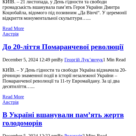
КИЇВ. – 21 листопада, у День гідности та свободи
громадськість вшанувала пам’ять Героя України Дмитра
Коцюбайла, відомого під позивним „Да Вінчі“. У церемонії
відкриття монументальної скульптури…...
Read More
Австрія
До 20-ліття Помаранчевої революції
December 5, 2024 12:49 pm
By
Георгій Лук’янчук
1 Min Read
КИЇВ. – У День гідности та свободи Україна відзначила 20-
річницю знаменної події в історії незалежної України –
Помаранчевої революції та 11-ту Евромайдану. За ці два
десятиліття…...
Read More
Австрія
В Україні вшанували пам’ять жертв
голодоморів
December 5, 2024 12:22 pm
By
Редакція
2 Mins Read